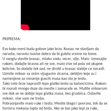
PRIPREMA:
Evo kako meni budu gotove jako brzo. Kvasac ne stavljam da
narasta, narastu isuvise dobro da bi gubila vreme na tome.
U vanglu stavite kvasac, mlaku vodu, secer, ulje. Malo izmesajte
rukom, dodajte brasna ali ne sve, malo vise od pola od ukupne
kolicine. So dodate tek sad, ne direkt u kvasac slabije ce narasti.
Uzmite mikser sa onim vijugavim zicama, debljim koje su i
namenjene za mesenje guscih masa kao sto je testo.
Tako cete brze napraviti lepo glatko testo sa baloncicima. Rukom
bi morali mnogo duze da mesite i zamarate se. Mutite mikserom
sve dok se ne dobije lepa glatka masa, bez grudvica. Ostavite
mikser, vise vam ne treba.
Pobrasnjavite malo ruke i testo. Mesite blago i povrsno, tek da se
formira mekana lopta od testa. Ako se bas jako lepi za ruke,