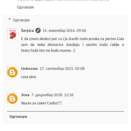
Одговори
Одговори
Šerpica
14. новембар 2014. 09:06
E da znam,sledeci put cu i ja staviti malo praska za pecivo.Cula
sam da neke domacice stavljaju i sasvim malo rakije u
testo.Tada isto ne budu masne. :)
Unknown
27. септембар 2015. 05:08
casa piva
Зока
7. децембар 2018. 12:56
Хвала за савет Слађо!!!
Одговори