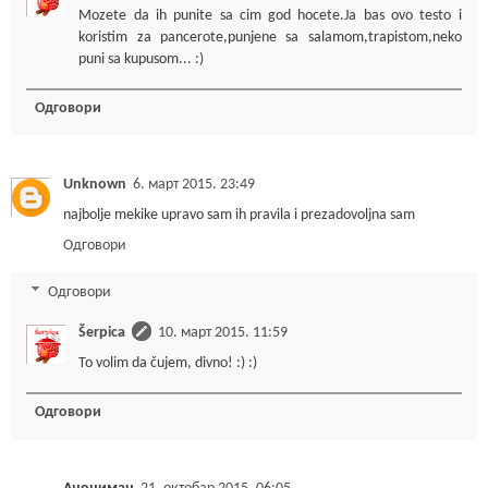
Mozete da ih punite sa cim god hocete.Ja bas ovo testo i
koristim za pancerote,punjene sa salamom,trapistom,neko
puni sa kupusom... :)
Одговори
Unknown
6. март 2015. 23:49
najbolje mekike upravo sam ih pravila i prezadovoljna sam
Одговори
Одговори
Šerpica
10. март 2015. 11:59
To volim da čujem, divno! :) :)
Одговори