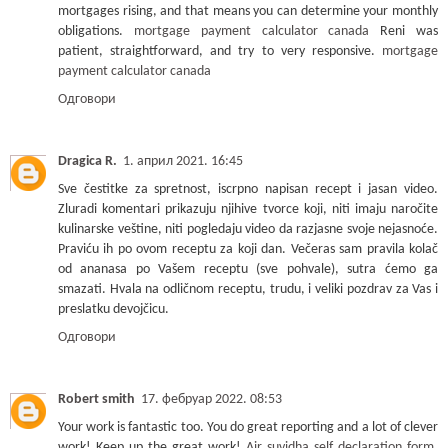
mortgages rising, and that means you can determine your monthly
obligations.
mortgage payment calculator canada
Reni was
patient, straightforward, and try to very responsive.
mortgage
payment calculator canada
Одговори
Dragica R.
1. април 2021. 16:45
Sve čestitke za spretnost, iscrpno napisan recept i jasan video.
Zluradi komentari prikazuju njihive tvorce koji, niti imaju naročite
kulinarske veštine, niti pogledaju video da razjasne svoje nejasnoće.
Praviću ih po ovom receptu za koji dan. Večeras sam pravila kolač
od ananasa po Vašem receptu (sve pohvale), sutra ćemo ga
smazati. Hvala na odličnom receptu, trudu, i veliki pozdrav za Vas i
preslatku devojčicu.
Одговори
Robert smith
17. фебруар 2022. 08:53
Your work is fantastic too. You do great reporting and a lot of clever
work! Keep up the great work!
Air suvidha self declaration form
,