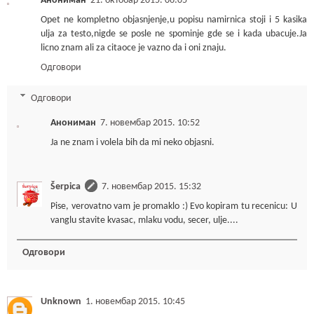
Анониман
21. октобар 2015. 06:05
Opet ne kompletno objasnjenje,u popisu namirnica stoji i 5 kasika
ulja za testo,nigde se posle ne spominje gde se i kada ubacuje.Ja
licno znam ali za citaoce je vazno da i oni znaju.
Одговори
Одговори
Анониман
7. новембар 2015. 10:52
Ja ne znam i volela bih da mi neko objasni.
Šerpica
7. новембар 2015. 15:32
Pise, verovatno vam je promaklo :) Evo kopiram tu recenicu: U
vanglu stavite kvasac, mlaku vodu, secer, ulje....
Одговори
Unknown
1. новембар 2015. 10:45