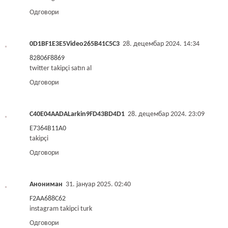
Одговори
0D1BF1E3E5Video265B41C5C3
28. децембар 2024. 14:34
82806F8869
twitter takipçi satın al
Одговори
C40E04AADALarkin9FD43BD4D1
28. децембар 2024. 23:09
E7364B11A0
takipçi
Одговори
Анониман
31. јануар 2025. 02:40
F2AA688C62
instagram takipci turk
Одговори