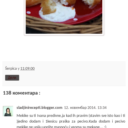
Šerpica
у
11:09:00
Дели
138 коментара :
sladjinirecepti.blogger.com
12. новембар 2014. 13:34
Mekike su ti Ivana predivne,ja kad ih pravim (stavim sve isto kao i ti
)jedino dodam i 1kesicu praška za pecivo.Kada dodam i pecivo
mekike ne upiju uopšte masnoću i veoma su mekane... ;)