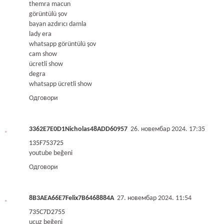
themra macun
görüntülü şov
bayan azdırıcı damla
lady era
whatsapp görüntülü şov
cam show
ücretli show
degra
whatsapp ücretli show
Одговори
3362E7E0D1Nicholas48ADD60957
26. новембар 2024. 17:35
135F753725
youtube beğeni
Одговори
8B3AEA66E7Felix7B6468884A
27. новембар 2024. 11:54
735C7D2755
ucuz beğeni