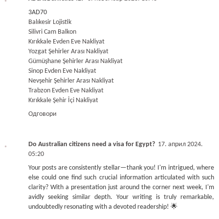
3AD70
Balıkesir Lojistik
Silivri Cam Balkon
Kırıkkale Evden Eve Nakliyat
Yozgat Şehirler Arası Nakliyat
Gümüşhane Şehirler Arası Nakliyat
Sinop Evden Eve Nakliyat
Nevşehir Şehirler Arası Nakliyat
Trabzon Evden Eve Nakliyat
Kırıkkale Şehir İçi Nakliyat
Одговори
Do Australian citizens need a visa for Egypt?
17. април 2024.
05:20
Your posts are consistently stellar—thank you! I'm intrigued, where
else could one find such crucial information articulated with such
clarity? With a presentation just around the corner next week, I'm
avidly seeking similar depth. Your writing is truly remarkable,
undoubtedly resonating with a devoted readership! 🌟