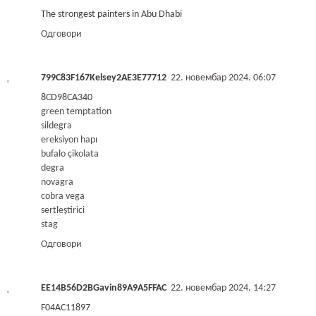
The strongest painters in Abu Dhabi
Одговори
799C83F167Kelsey2AE3E77712
22. новембар 2024. 06:07
8CD98CA340
green temptation
sildegra
ereksiyon hapı
bufalo çikolata
degra
novagra
cobra vega
sertleştirici
stag
Одговори
EE14B56D2BGavin89A9A5FFAC
22. новембар 2024. 14:27
F04AC11897