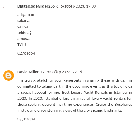
DigitalCodeGlider256
6. октобар 2023. 19:09
adıyaman
sakarya
yalova
tekirdağ
amasya
TYHJ
Одговори
David Miller
17. октобар 2023. 22:16
I'm truly grateful for your generosity in sharing these with us. I'm
committed to taking part in the upcoming event, as this topic holds
a special appeal for me.
Best Luxury Yacht Rentals in Istanbul in
2023
. In 2023, Istanbul offers an array of luxury yacht rentals for
those seeking opulent maritime experiences. Cruise the Bosphorus
in style and enjoy stunning views of the city's iconic landmarks.
Одговори