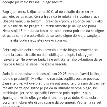
dodajte jos malo brasna i blago mesite.
Zagrejte rernu. Ukljucite na 50 C, al ne cekajte da se skroz
zagreje, pa ugasite. Rerna treba da je mlaka, ni slucajno vruca.
Ubacite vanglu sa testom, i prekrite krpom. Zatvorite rernu i ako
se plasite da ste pregrejali rernu otvorite je na kip (do pola).
Neka stoji 15 minuta da testo naraste, nema potrebe da se digne
skroz. Ja sam pre ostavljala da se testo digne do kraja vangle, al
mi mekike budu skroz iste i ovako i onako.
Pobrasnjavite dobro radnu povrsinu, testo blago premesite sa
malo brasna. Istresite na sto, oblikujte u loptu i oklagijom
razvaljajte. Ne previse tanko i ne pritiskajte jako oklagijom da se
rupice u testu ne slepe i ne izadje vazduh.
Sada je bitno ostaviti da odstoji oko 20-25 minuta (zavisi koliko je
toplo u prostoriji). Mekike fino narastu, supljikavost se poveca.
Zagrejte ulje, vrhove prstiju svaki put umocite u brasno da vam se
mekike ne zalepe. Bitno je jos da ih uzimate veoma blago, ne
pritiskajuci jer ce se spljostiti i nestace pola rupica iz njih.
Spustajte u vrelo ulje, gornje strana ide prvo dole. Kada dobro
porumeni, okrenete drugu stranu da porumeni. Vadite na salvet