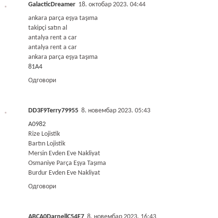
GalacticDreamer
18. октобар 2023. 04:44
ankara parça eşya taşıma
takipçi satın al
antalya rent a car
antalya rent a car
ankara parça eşya taşıma
81A4
Одговори
DD3F9Terry79955
8. новембар 2023. 05:43
A0982
Rize Lojistik
Bartın Lojistik
Mersin Evden Eve Nakliyat
Osmaniye Parça Eşya Taşıma
Burdur Evden Eve Nakliyat
Одговори
ABCA0DarnellC54E7
8. новембар 2023. 16:43