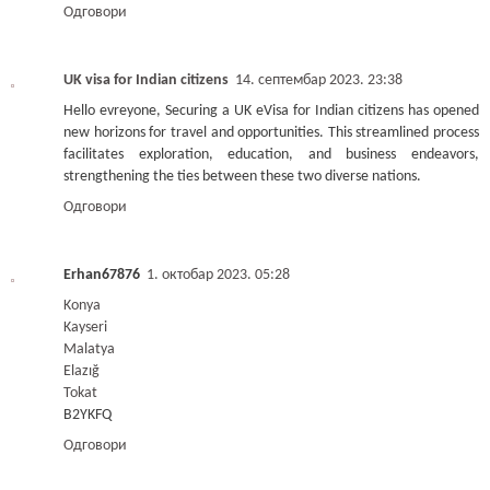
Одговори
UK visa for Indian citizens
14. септембар 2023. 23:38
Hello evreyone, Securing a UK eVisa for Indian citizens has opened
new horizons for travel and opportunities. This streamlined process
facilitates exploration, education, and business endeavors,
strengthening the ties between these two diverse nations.
Одговори
Erhan67876
1. октобар 2023. 05:28
Konya
Kayseri
Malatya
Elazığ
Tokat
B2YKFQ
Одговори