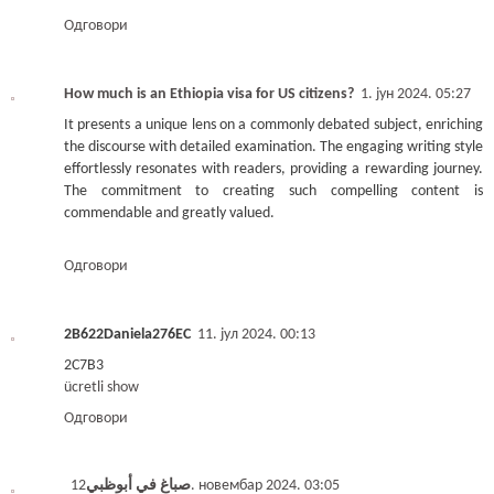
Одговори
How much is an Ethiopia visa for US citizens?
1. јун 2024. 05:27
It presents a unique lens on a commonly debated subject, enriching
the discourse with detailed examination. The engaging writing style
effortlessly resonates with readers, providing a rewarding journey.
The commitment to creating such compelling content is
commendable and greatly valued.
Одговори
2B622Daniela276EC
11. јул 2024. 00:13
2C7B3
ücretli show
Одговори
صباغ في أبوظبي
12. новембар 2024. 03:05