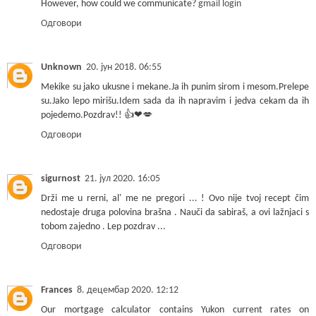
However, how could we communicate?
gmail login
Одговори
Unknown
20. јун 2018. 06:55
Mekike su jako ukusne i mekane.Ja ih punim sirom i mesom.Prelepe
su.Jako lepo mirišu.Idem sada da ih napravim i jedva cekam da ih
pojedemo.Pozdrav!! 👍❤💋
Одговори
sigurnost
21. јул 2020. 16:05
Drži me u rerni, al' me ne pregori ... ! Ovo nije tvoj recept čim
nedostaje druga polovina brašna . Nauči da sabiraš, a ovi lažnjaci s
tobom zajedno . Lep pozdrav ...
Одговори
Frances
8. децембар 2020. 12:12
Our mortgage calculator contains Yukon current rates on