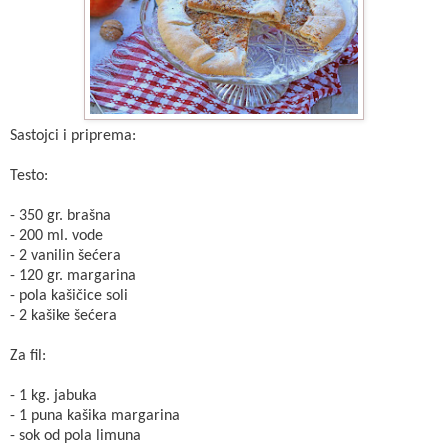
Sastojci i priprema:
Testo:
- 350 gr. brašna
- 200 ml. vode
- 2 vanilin šećera
- 120 gr. margarina
- pola kašičice soli
- 2 kašike šećera
Za fil:
- 1 kg. jabuka
- 1 puna kašika margarina
- sok od pola limuna