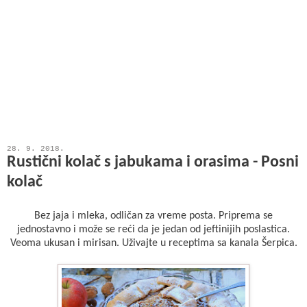
28. 9. 2018.
Rustični kolač s jabukama i orasima - Posni
kolač
Bez jaja i mleka, odličan za vreme posta. Priprema se
jednostavno i može se reći da je jedan od jeftinijih poslastica.
Veoma ukusan i mirisan. Uživajte u receptima sa kanala Šerpica.