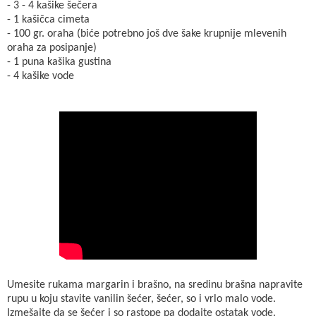
- 3 - 4 kašike šečera
- 1 kašičca cimeta
- 100 gr. oraha (biće potrebno još dve šake krupnije mlevenih
oraha za posipanje)
- 1 puna kašika gustina
- 4 kašike vode
Umesite rukama margarin i brašno, na sredinu brašna napravite
rupu u koju stavite vanilin šećer, šećer, so i vrlo malo vode.
Izmešajte da se šećer i so rastope pa dodajte ostatak vode.