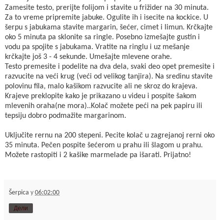
Zamesite testo, prerijte folijom i stavite u frižider na 30 minuta.
Za to vreme pripremite jabuke. Ogulite ih i isecite na kockice. U
šerpu s jabukama stavite margarin, šećer, cimet i limun. Krčkajte
oko 5 minuta pa sklonite sa ringle. Posebno izmešajte gustin i
vodu pa spojite s jabukama. Vratite na ringlu i uz mešanje
krčkajte još 3 - 4 sekunde. Umešajte mlevene orahe.
Testo premesite i podelite na dva dela, svaki deo opet premesite i
razvucite na veći krug (veći od velikog tanjira). Na sredinu stavite
polovinu fila, malo kašikom razvucite ali ne skroz do krajeva.
Krajeve preklopite kako je prikazano u videu i pospite šakom
mlevenih oraha(ne mora)..Kolač možete peći na pek papiru ili
tepsiju dobro podmažite margarinom.
Uključite rernu na 200 stepeni. Pecite kolač u zagrejanoj rerni oko
35 minuta. Pečen pospite šećerom u prahu ili šlagom u prahu.
Možete rastopiti i 2 kašike marmelade pa išarati. Prijatno!
Šerpica
у
06:02:00
Дели