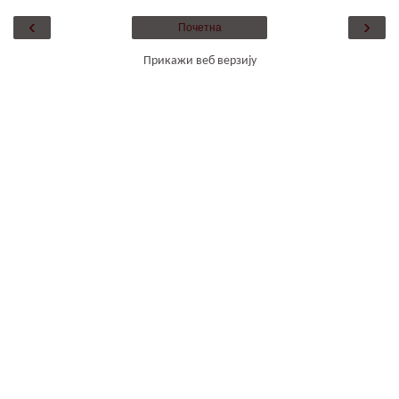
‹
›
Почетна
Прикажи веб верзију