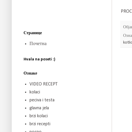
PROC
Обја
Странице
Озна
kotli
Почетна
Hvala na poseti :)
Ознаке
VIDEO RECEPT
kolaci
peciva i testa
glavna jela
brzi kolaci
brzi recepti
posno