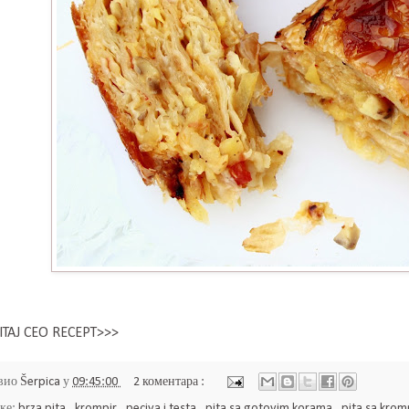
ITAJ CEO RECEPT>>>
вио
Šerpica
у
09:45:00
2 коментара :
ке:
brza pita
,
krompir
,
peciva i testa
,
pita sa gotovim korama
,
pita sa kro