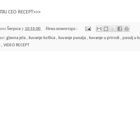
ITAJ CEO RECEPT>>>
вио
Šerpica
у
10:33:00
Нема коментара :
ке:
glavna jela
,
kuvanje kotlica
,
kuvanje pasulja
,
kuvanje u prirodi
,
pasulj u k
c
,
VIDEO RECEPT