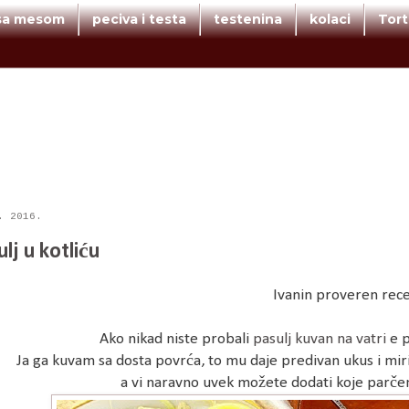
 sa mesom
peciva i testa
testenina
kolaci
Tor
. 2016.
lj u kotliću
Ivanin proveren rec
Ako nikad niste probali
pasulj kuvan na vatri
e p
Ja ga kuvam sa dosta povrća, to mu daje predivan ukus i miris
a vi naravno uvek možete dodati koje parčenc