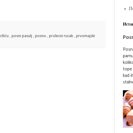
П
Иста
otliću
,
posni pasulj
,
posno
,
prolecni rucak
,
prvomajski
Posn
Posne
pamu
kolik
tope
kad i
stalno