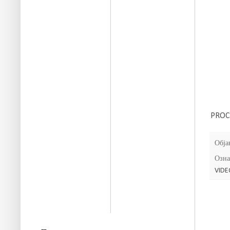
PROC
Обја
Озна
VIDE