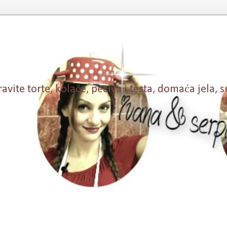
vite torte, kolače, peciva i testa, domaća jela