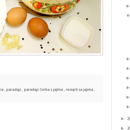
ana
,
paradajz
,
paradajz čorba s jajima
,
recepti sa jajima
,
►
2
►
2