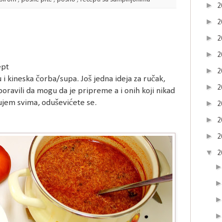
►
2
►
2
►
2
►
2
ept
►
2
i kineska čorba/supa. Još jedna ideja za ručak,
►
2
boravili da mogu da je pripreme a i onih koji nikad
ujem svima, oduševićete se.
►
2
►
2
►
2
▼
2