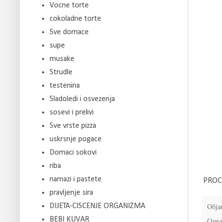
Vocne torte
cokoladne torte
Sve domace
supe
musake
Strudle
testenina
Sladoledi i osvezenja
sosevi i prelivi
Sve vrste pizza
uskrsnje pogace
Domaci sokovi
riba
namazi i pastete
PROC
pravljenje sira
DIJETA-CISCENJE ORGANIZMA
Обја
BEBI KUVAR
Озна