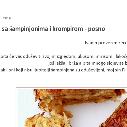
. 2016.
a sa šampinjonima i krompirom - posno
Ivanin proveren rec
pita će vas oduševiti svojim izgledom, ukusom, mirisom i lako
još lakša i brža a pita mnogo slojevita 
ak i oni koji nisu ljubitelji šampinjona su oduševljeni, moj sin F