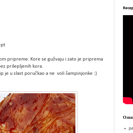
Recep
ept
ćom pripreme. Kore se gužvaju i zato je priprema
bez prilepljenih kora.
ilip je u slast poručkao a ne voli šampinjonke :)
Озна
pe