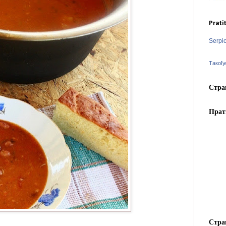
Prati
Serpi
Такођ
Стра
Прат
Стра