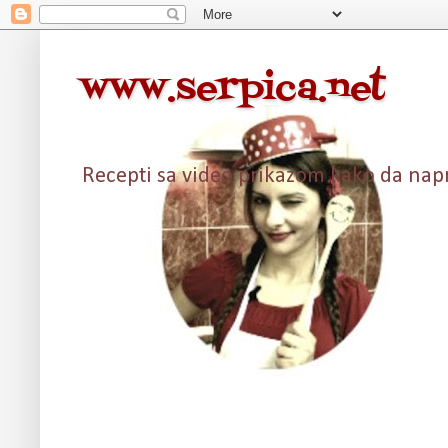
www.serpica.net
Recepti sa video prikazom kako da napra