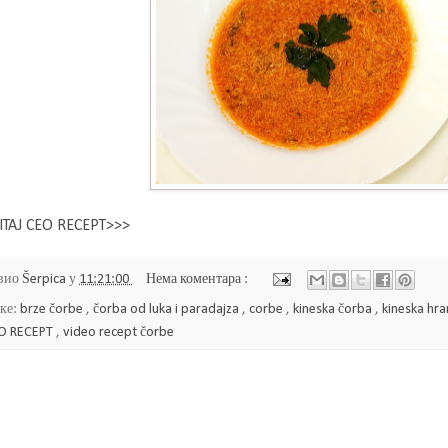
ITAJ CEO RECEPT>>>
вио
Šerpica
у
11:21:00
Нема коментара :
ке:
brze čorbe
,
čorba od luka i paradajza
,
corbe
,
kineska čorba
,
kineska hr
O RECEPT
,
video recept čorbe