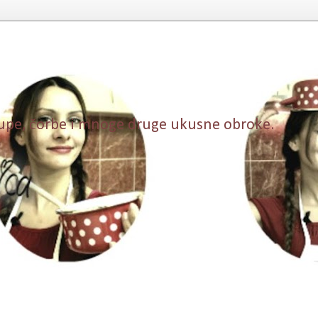
, supe, čorbe i mnoge druge ukusne obroke.