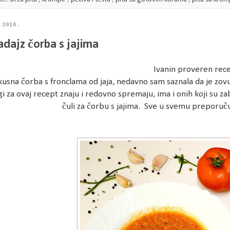
 2016.
adajz čorba s jajima
Ivanin proveren rec
usna čorba s fronclama od jaja, nedavno sam saznala da je zovu 
 za ovaj recept znaju i redovno spremaju, ima i onih koji su za
čuli za čorbu s jajima. Sve u svemu preporuč