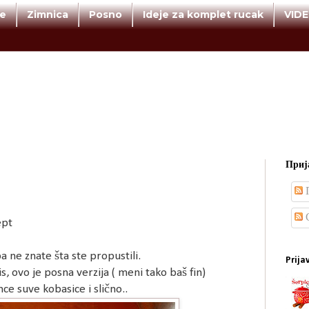
te
Zimnica
Posno
Ideje za komplet rucak
VID
Прија
П
С
ept
a ne znate šta ste propustili.
Prija
, ovo je posna verzija ( meni tako baš fin)
e suve kobasice i slično..