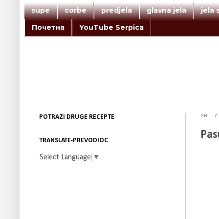
supe
corbe
predjela
glavna jela
jela
Почетна
YouTube Serpica
20. 7
POTRAZI DRUGE RECEPTE
Pasu
TRANSLATE-PREVODIOC
Select Language
▼