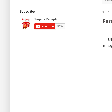
Subscribe
5. 7.
Par
Uk
mnogi