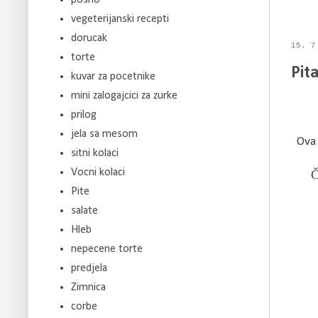
vegeterijanski recepti
dorucak
15. 7
torte
Pit
kuvar za pocetnike
mini zalogajcici za zurke
prilog
jela sa mesom
Ova 
sitni kolaci
Vocni kolaci
Č
Pite
salate
Hleb
nepecene torte
predjela
Zimnica
corbe