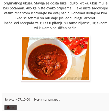
originalnog ukusa. Stavlja se dosta luka i dugo krčka, ukus mu je
baš potaman. Ako ga niste ovako pripremali i ako niste zadovoljni
vašim receptom isprobajte na ovaj način. Ponekad dodajem kim
(kad se setim)i on mu daje još jednu blagu aromu.
Inače kod recepata za gulaš u pitanju su samo nijanse, uglavnom
svi kuvamo na sličan način.
Šerpica
у
07:10:00
Нема коментара :
Дели