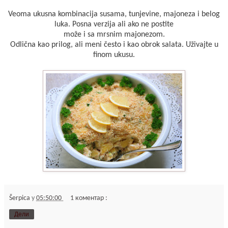
Veoma ukusna kombinacija susama, tunjevine, majoneza i belog
luka. Posna verzija ali ako ne postite
može i sa mrsnim majonezom.
Odlična kao prilog, ali meni često i kao obrok salata. Uživajte u
finom ukusu.
Šerpica
у
05:50:00
1 коментар :
Дели