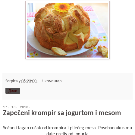
Šerpica
у
08:23:00
1 коментар :
Дели
17. 10. 2018.
Zapečeni krompir sa jogurtom i mesom
Sočan i lagan ručak od krompira i pilećeg mesa. Poseban ukus mu
daje preliv od jogurta