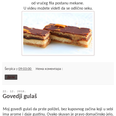
od vrućeg fila postanu mekane.
U videu možete videti da se odlično seku.
Šerpica
у
09:03:00
Нема коментара :
Дели
22. 12. 2018.
Govedji gulaš
Moj goveđi gulaš da prste poližeš, bez kupovnog začina koji u sebi
ima arome i daje gustinu. Ovako skuvan je pravo domačinsko jelo,