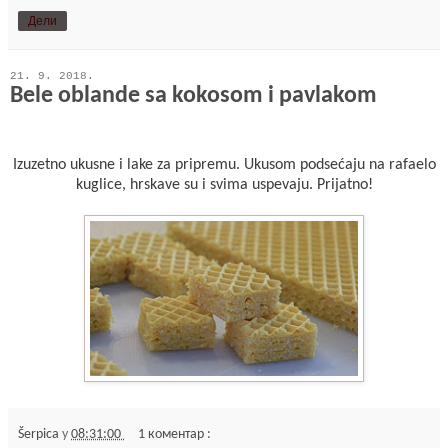
Дели
21. 9. 2018.
Bele oblande sa kokosom i pavlakom
Izuzetno ukusne i lake za pripremu. Ukusom podsećaju na rafaelo
kuglice, hrskave su i svima uspevaju. Prijatno!
Šerpica
у
08:31:00
1 коментар :