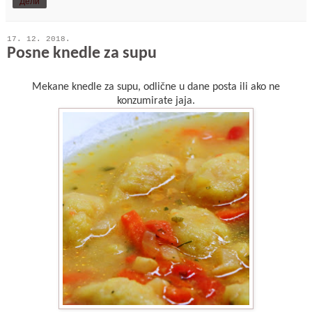
Дели
17. 12. 2018.
Posne knedle za supu
Mekane knedle za supu, odlične u dane posta ili ako ne
konzumirate jaja.