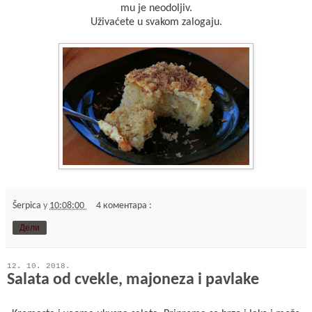
mu je neodoljiv.
Uživaćete u svakom zalogaju.
Šerpica
у
10:08:00
4 коментара :
Дели
12. 10. 2018.
Salata od cvekle, majoneza i pavlake