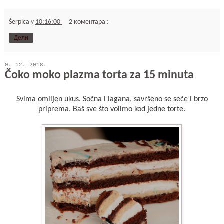
Šerpica
у
10:16:00
2 коментара :
Дели
9. 12. 2018.
Čoko moko plazma torta za 15 minuta
Svima omiljen ukus. Sočna i lagana, savršeno se seče i brzo
priprema. Baš sve što volimo kod jedne torte.