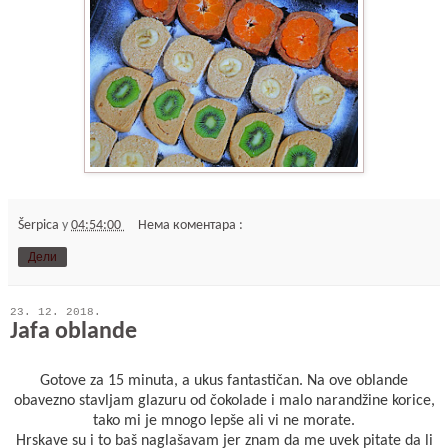
Šerpica
у
04:54:00
Нема коментара :
Дели
23. 12. 2018.
Jafa oblande
Gotove za 15 minuta, a ukus fantastičan. Na ove oblande
obavezno stavljam glazuru od čokolade i malo narandžine korice,
tako mi je mnogo lepše ali vi ne morate.
Hrskave su i to baš naglašavam jer znam da me uvek pitate da li