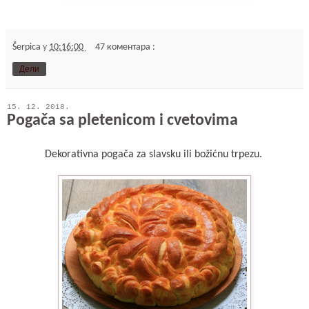
Šerpica
у
10:16:00
47 коментара :
Дели
15. 12. 2018.
Pogača sa pletenicom i cvetovima
Dekorativna pogača za slavsku ili božićnu trpezu.