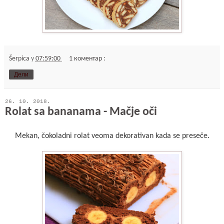
Šerpica
у
07:59:00
1 коментар :
Дели
26. 10. 2018.
Rolat sa bananama - Mačje oči
Mekan, čokoladni rolat veoma dekorativan kada se preseče.