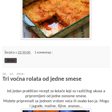
Šerpica
у
22:50:00
1 коментар :
Дели
26. 12. 2018.
Tri voćna rolata od jedne smese
Još jedan praktičan recept za kolače koji su različitog ukusa a
pripremljeni od jedne osnovne smese.
Možete pripremati sa jednom vrstom voća ili ovako kao ja. Mogu
i jagode, maline, šljive. ananas...