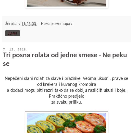
Šerpica
у
11:23:00
Нема коментара :
Дели
7. 12. 2018.
Tri posna rolata od jedne smese - Ne peku
se
Nepečeni slani rolati za slave i praznike. Veoma ukusni, prave se
od krekera i kuvanog krompira
a dodaci mogu biti razni tako da se dobiju različiti ukusi i boje.
Praktično predjelo
za svaku priliku.