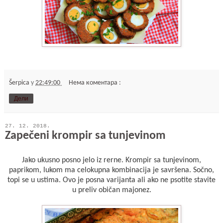
Šerpica
у
22:49:00
Нема коментара :
Дели
27. 12. 2018.
Zapečeni krompir sa tunjevinom
Jako ukusno posno jelo iz rerne. Krompir sa tunjevinom,
paprikom, lukom ma celokupna kombinacija je savršena. Sočno,
topi se u ustima. Ovo je posna varijanta ali ako ne psotite stavite
u preliv običan majonez.