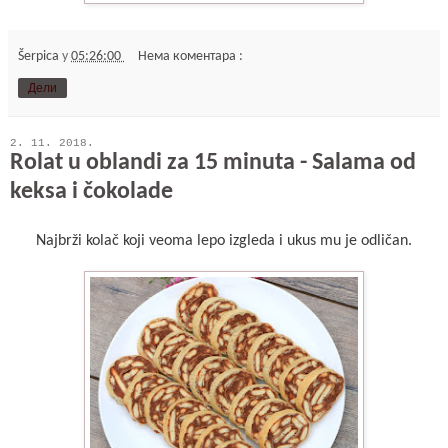
Šerpica
у
05:26:00
Нема коментара :
Дели
2. 11. 2018.
Rolat u oblandi za 15 minuta - Salama od
keksa i čokolade
Najbrži kolač koji veoma lepo izgleda i ukus mu je odličan.