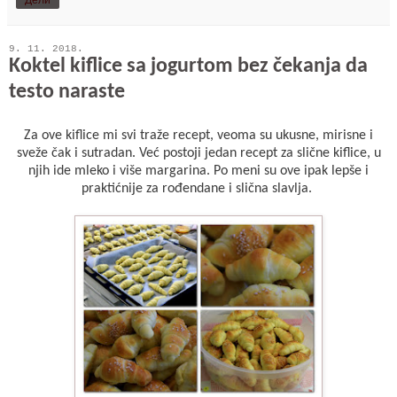
Дели
9. 11. 2018.
Koktel kiflice sa jogurtom bez čekanja da
testo naraste
Za ove kiflice mi svi traže recept, veoma su ukusne, mirisne i
sveže čak i sutradan. Već postoji jedan recept za slične kiflice, u
njih ide mleko i više margarina. Po meni su ove ipak lepše i
praktićnije za rođendane i slična slavlja.