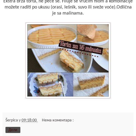
Ekstra brza torta, ne peče se. Filuje se vrućim filom a kombinacije
možete raditi po ukusu (orasi, lešnik, suvo ili sveže voće).Odlična
je sa malinama.
Šerpica
у
09:18:00
Нема коментара :
Дели