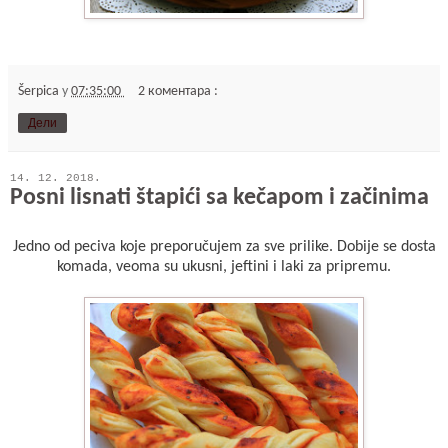
Šerpica
у
07:35:00
2 коментара :
Дели
14. 12. 2018.
Posni lisnati štapići sa kečapom i začinima
Jedno od peciva koje preporučujem za sve prilike. Dobije se dosta
komada, veoma su ukusni, jeftini i laki za pripremu.