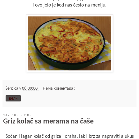
i ovo jelo je kod nas često na meniju.
Šerpica
у
08:09:00
Нема коментара :
Дели
14. 10. 2018.
Griz kolač sa merama na čaše
Sočan i lagan kolač od griza i oraha, lak i brz za napraviti a ukus