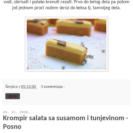
vodi, obrisati i polako krenuti rezati. Prvo do belog dela pa potom
još jednom proći nožem skroz do keksa tj. tamnijeg dela.
Šerpica
у
05:12:00
5 коментара :
Дели
23. 11. 2018.
Krompir salata sa susamom i tunjevinom -
Posno