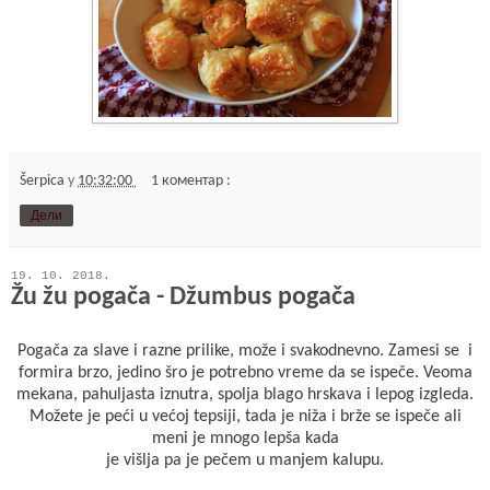
Šerpica
у
10:32:00
1 коментар :
Дели
19. 10. 2018.
Žu žu pogača - Džumbus pogača
Pogača za slave i razne prilike, može i svakodnevno. Zamesi se i
formira brzo, jedino šro je potrebno vreme da se ispeče. Veoma
mekana, pahuljasta iznutra, spolja blago hrskava i lepog izgleda.
Možete je peći u većoj tepsiji, tada je niža i brže se ispeče ali
meni je mnogo lepša kada
je višlja pa je pečem u manjem kalupu.