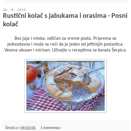
28. 9. 2018.
Rustični kolač s jabukama i orasima - Posni
kolač
Bez jaja i mleka, odličan za vreme posta. Priprema se
jednostavno i može se reći da je jedan od jeftinijih poslastica.
Veoma ukusan i mirisan. Uživajte u receptima sa kanala Šerpica.
Šerpica
у
06:02:00
1 коментар :