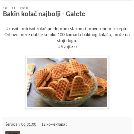
16. 11. 2018.
Bakin kolač najbolji - Galete
Ukusni i mirisni kolač po dobrom starom i proverenom receptu.
Od ove mere dobije se oko 100 komada bakinog kolača, može da
stoji dugo.
Uživajte :)
Šerpica
у
06:31:00
12 коментара :