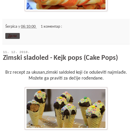
Šerpica
у
06:10:00
1 коментар :
Дели
11. 12. 2018.
Zimski sladoled - Kejk pops (Cake Pops)
Brz recept za ukusan,zimski saldoled koji će oduševiti najmlađe.
Možete ga praviti za dečije rođendane.