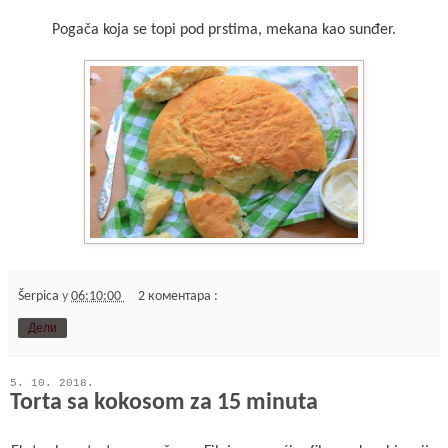
Pogača koja se topi pod prstima, mekana kao sunđer.
Šerpica
у
06:10:00
2 коментара :
Дели
5. 10. 2018.
Torta sa kokosom za 15 minuta