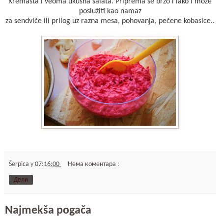
Kremasta i veoma ukusna salata. Priprema se brzo i lako i može
poslužiti kao namaz
za sendviče ili prilog uz razna mesa, pohovanja, pečene kobasice..
Šerpica
у
07:16:00
Нема коментара :
Дели
Najmekša pogača