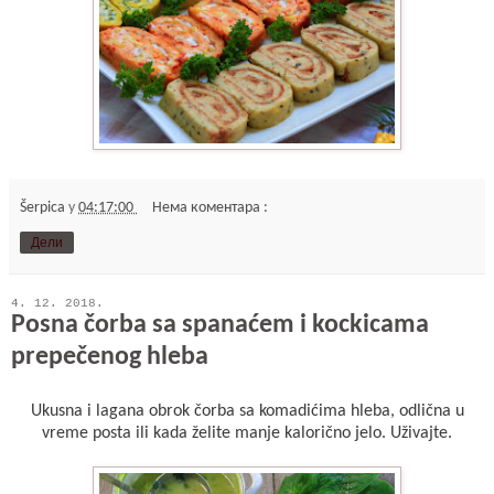
Šerpica
у
04:17:00
Нема коментара :
Дели
4. 12. 2018.
Posna čorba sa spanaćem i kockicama
prepečenog hleba
Ukusna i lagana obrok čorba sa komadićima hleba, odlična u
vreme posta ili kada želite manje kalorično jelo. Uživajte.