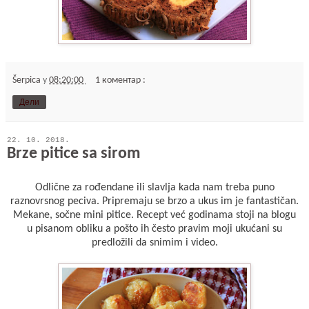
Šerpica
у
08:20:00
1 коментар :
Дели
22. 10. 2018.
Brze pitice sa sirom
Odlične za rođendane ili slavlja kada nam treba puno
raznovrsnog peciva. Pripremaju se brzo a ukus im je fantastičan.
Mekane, sočne mini pitice. Recept već godinama stoji na blogu
u pisanom obliku a pošto ih često pravim moji ukućani su
predložili da snimim i video.