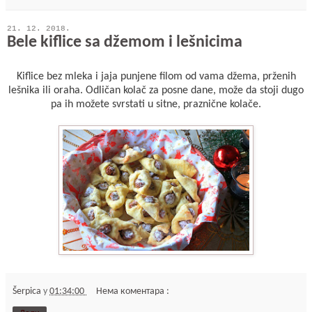
21. 12. 2018.
Bele kiflice sa džemom i lešnicima
Kiflice bez mleka i jaja punjene filom od vama džema, prženih
lešnika ili oraha. Odličan kolač za posne dane, može da stoji dugo
pa ih možete svrstati u sitne, praznične kolače.
Šerpica
у
01:34:00
Нема коментара :