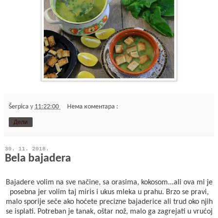
Šerpica
у
11:22:00
Нема коментара :
Дели
30. 11. 2018.
Bela bajadera
Bajadere volim na sve načine, sa orasima, kokosom...ali ova mi je
posebna jer volim taj miris i ukus mleka u prahu. Brzo se pravi,
malo sporije seče ako hoćete precizne bajaderice ali trud oko njih
se isplati. Potreban je tanak, oštar nož, malo ga zagrejati u vrućoj