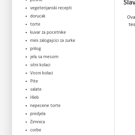
Slav
vegeterijanski recepti
dorucak
Ova
torte
te
kuvar za pocetnike
mini zalogajcici za zurke
prilog
jela sa mesom
sitni kolaci
Vocni kolaci
Pite
salate
Hleb
nepecene torte
predjela
Zimnica
corbe