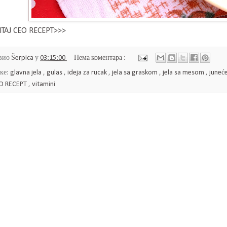
ITAJ CEO RECEPT>>>
вио
Šerpica
у
03:15:00
Нема коментара :
ке:
glavna jela
,
gulas
,
ideja za rucak
,
jela sa graskom
,
jela sa mesom
,
juneć
O RECEPT
,
vitamini