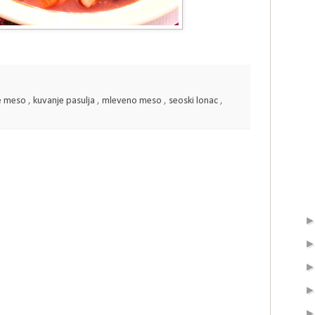
e meso
,
kuvanje pasulja
,
mleveno meso
,
seoski lonac
,