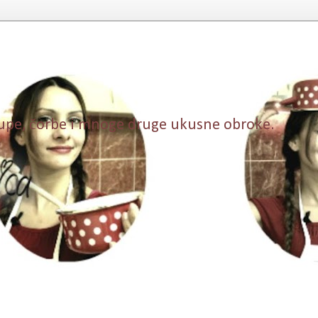
, supe, čorbe i mnoge druge ukusne obroke.