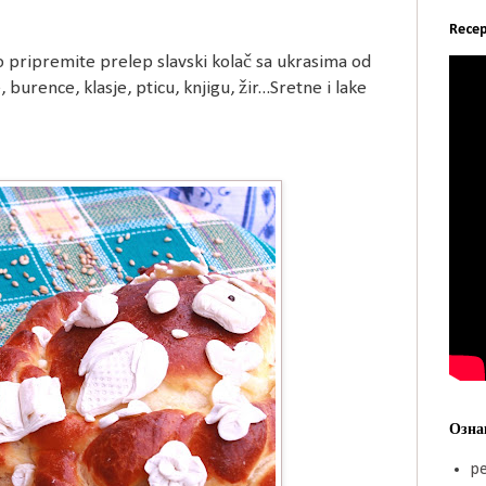
Recep
 pripremite prelep slavski kolač sa ukrasima od
burence, klasje, pticu, knjigu, žir...Sretne i lake
Озна
pe