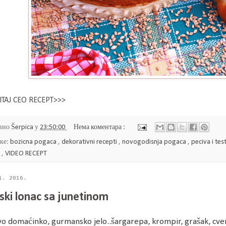
ITAJ CEO RECEPT>>>
вио
Šerpica
у
23:50:00
Нема коментара :
ке:
bozicna pogaca
,
dekorativni recepti
,
novogodisnja pogaca
,
peciva i tes
č
,
VIDEO RECEPT
1. 2016.
ski lonac sa junetinom
o domaćinko, gurmansko jelo..šargarepa, krompir, grašak, cveni