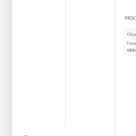
PROC
Обја
Озна
VIDE