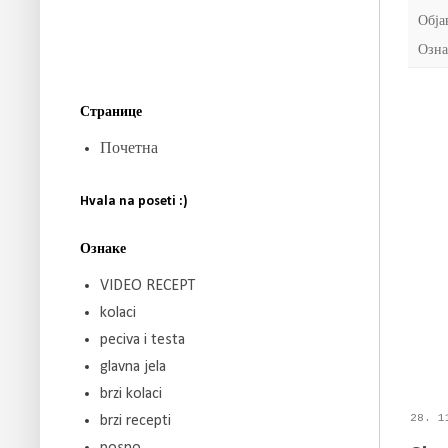
Обја
Озна
Странице
Почетна
Hvala na poseti :)
Ознаке
VIDEO RECEPT
kolaci
peciva i testa
glavna jela
brzi kolaci
28. 1
brzi recepti
posno