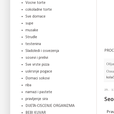
Vocne torte
cokoladne torte
Sve domace
supe
musake
Strudle
testenina
PROC
Sladoledi i osvezenja
sosevi i prelivi
Обја
Sve vrste pizza
uskrsnje pogace
Озна
kola
Domaci sokovi
riba
25. 1
namazi i pastete
Seo
pravljenje sira
DIJETA-CISCENJE ORGANIZMA
Prav
BEBI KUVAR