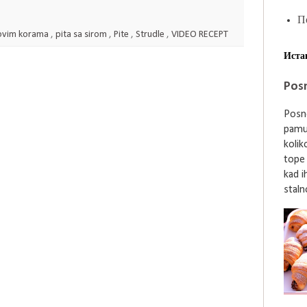
П
tovim korama
,
pita sa sirom
,
Pite
,
Strudle
,
VIDEO RECEPT
Иста
Posn
Posne
pamu
kolik
tope
kad i
stalno