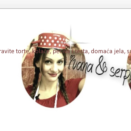
vite torte, kolače, peciva i testa, domaća jela