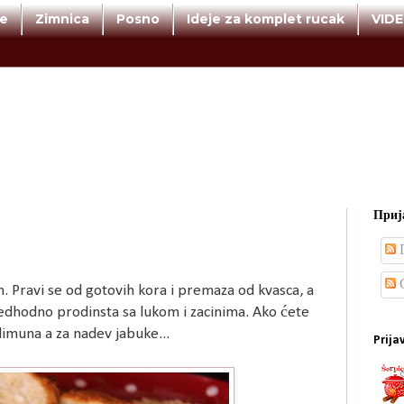
te
Zimnica
Posno
Ideje za komplet rucak
VID
Прија
П
С
Pravi se od gotovih kora i premaza od kvasca, a
predhodno prodinsta sa lukom i zacinima. Ako ćete
u limuna a za nadev jabuke...
Prija