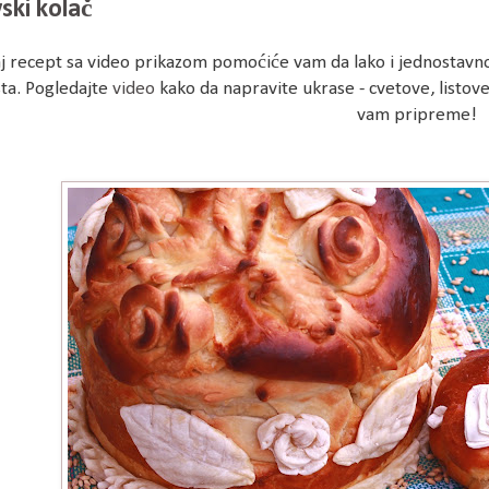
ski kolač
j recept sa video prikazom pomoćiće vam da lako i jednostavno
sta. Pogledajte
video
kako da napravite ukrase - cvetove, listove, 
vam pripreme!