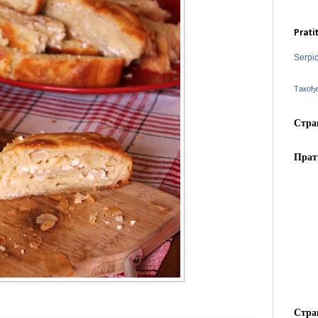
Prati
Serpi
Такођ
Стра
Прат
Стра