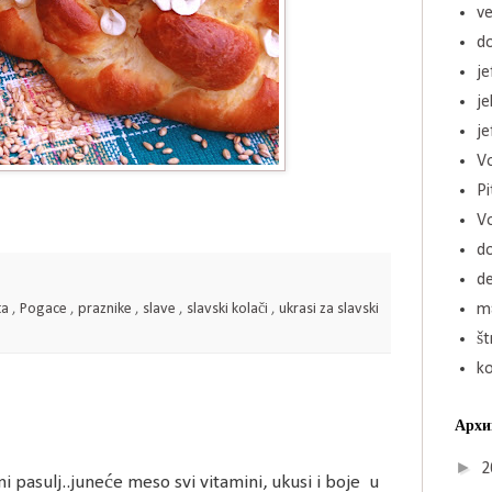
ve
d
je
j
je
Vo
Pi
V
d
de
ma
ta
,
Pogace
,
praznike
,
slave
,
slavski kolači
,
ukrasi za slavski
št
k
Архи
►
2
 pasulj..juneće meso svi vitamini, ukusi i boje u