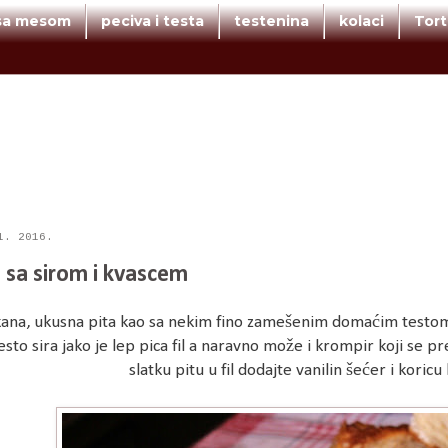
 sa mesom
peciva i testa
testenina
kolaci
Tor
1. 2016.
a sa sirom i kvascem
na, ukusna pita kao sa nekim fino zamešenim domaćim testom. 
sto sira jako je lep pica fil a naravno može i krompir koji se 
slatku pitu u fil dodajte vanilin šećer i koric