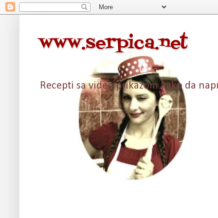
www.serpica.net
Recepti sa video prikazom kako da napra