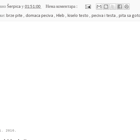
вио
Šerpica
у
01:51:00
Нема коментара :
ке:
brze pite
,
domaca peciva
,
Hleb
,
kiselo testo
,
peciva i testa
,
pita sa go
1. 2016.