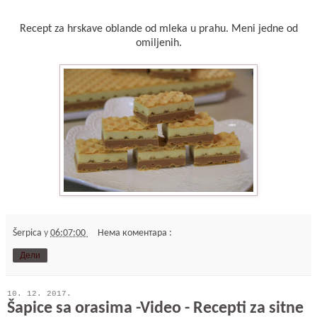
Recept za hrskave oblande od mleka u prahu. Meni jedne od
omiljenih.
Šerpica
у
06:07:00
Нема коментара :
Дели
10. 12. 2017.
Šapice sa orasima -Video - Recepti za sitne