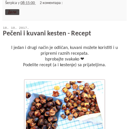
Šerpica
у
08:15:00
2 коментара :
Дели
18. 10. 2017.
Pečeni i kuvani kesten - Recept
I jedan i drugi način je odličan, kuvani možete koristiti i u
pripremi raznih recepata.
Isprobajte svakako ❤
Podelite recept (a i kestenje) sa prijateljima.