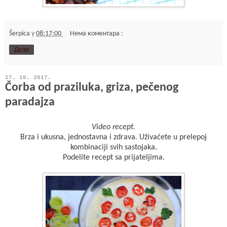
Šerpica
у
08:17:00
Нема коментара :
Дели
17. 10. 2017.
Čorba od praziluka, griza, pečenog
paradajza
Video recept.
Brza i ukusna, jednostavna i zdrava. Uživaćete u prelepoj
kombinaciji svih sastojaka.
Podelite recept sa prijateljima.