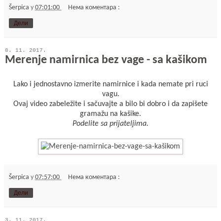
Šerpica
у
07:01:00
Нема коментара :
Дели
8. 11. 2017.
Merenje namirnica bez vage - sa kašikom
Lako i jednostavno izmerite namirnice i kada nemate pri ruci
vagu.
Ovaj video zabeležite i sačuvajte a bilo bi dobro i da zapišete
gramažu na kašike.
Podelite sa prijateljima.
Šerpica
у
07:57:00
Нема коментара :
Дели
3. 11. 2017.