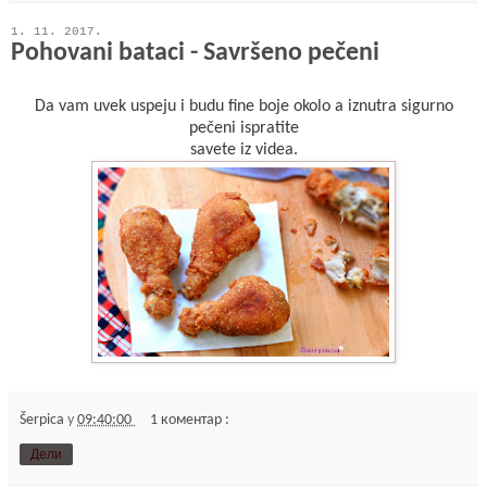
1. 11. 2017.
Pohovani bataci - Savršeno pečeni
Da vam uvek uspeju i budu fine boje okolo a iznutra sigurno
pečeni ispratite
savete iz videa.
Šerpica
у
09:40:00
1 коментар :
Дели