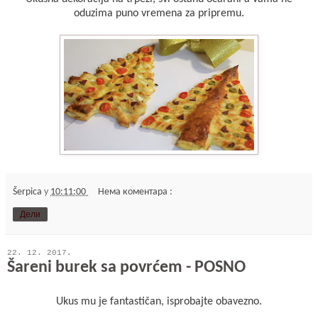
oduzima puno vremena za pripremu.
Šerpica
у
10:11:00
Нема коментара :
Дели
22. 12. 2017.
Šareni burek sa povrćem - POSNO
Ukus mu je fantastičan, isprobajte obavezno.