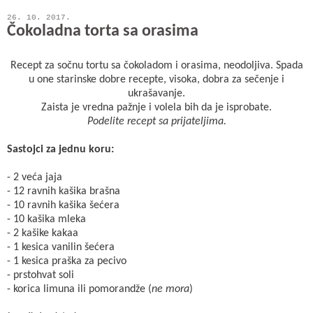
26. 10. 2017.
Čokoladna torta sa orasima
Recept za sočnu tortu sa čokoladom i orasima, neodoljiva. Spada
u one starinske dobre recepte, visoka, dobra za sečenje i
ukrašavanje.
Zaista je vredna pažnje i volela bih da je isprobate.
Podelite recept sa prijateljima.
Sastojci za jednu koru:
- 2 veća jaja
- 12 ravnih kašika brašna
- 10 ravnih kašika šećera
- 10 kašika mleka
- 2 kašike kakaa
- 1 kesica vanilin šećera
- 1 kesica praška za pecivo
- prstohvat soli
- korica limuna ili pomorandže (
ne mora
)