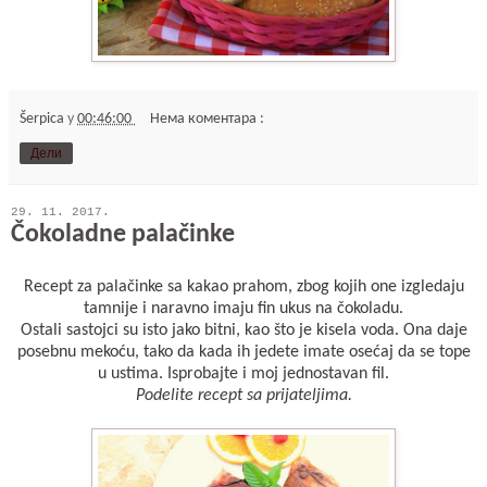
Šerpica
у
00:46:00
Нема коментара :
Дели
29. 11. 2017.
Čokoladne palačinke
Recept za palačinke sa kakao prahom, zbog kojih one izgledaju
tamnije i naravno imaju fin ukus na čokoladu.
Ostali sastojci su isto jako bitni, kao što je kisela voda. Ona daje
posebnu mekoću, tako da kada ih jedete imate osećaj da se tope
u ustima. Isprobajte i moj jednostavan fil.
Podelite recept sa prijateljima.