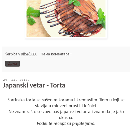
Šerpica
у
08:46:00
Нема коментара :
Дели
24. 11. 2017.
Japanski vetar - Torta
Starinska torta sa sušenim korama i kremastim filom u koji se
stavljaju mleveni orasi ili lešnici.
Ne znam zašto se zove baš japanski vetar ali znam da je jako
ukusna.
Podelite recept sa prijateljima.