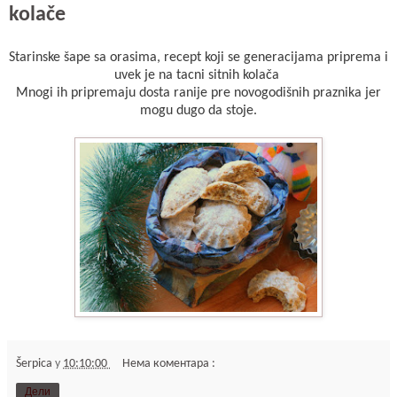
kolače
Starinske šape sa orasima, recept koji se generacijama priprema i
uvek je na tacni sitnih kolača
Mnogi ih pripremaju dosta ranije pre novogodišnih praznika jer
mogu dugo da stoje.
Šerpica
у
10:10:00
Нема коментара :
Дели