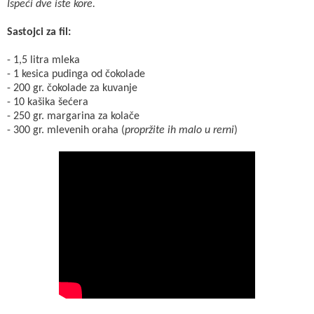
Ispeći dve iste kore.
Sastojci za fil:
- 1,5 litra mleka
- 1 kesica pudinga od čokolade
- 200 gr. čokolade za kuvanje
- 10 kašika šećera
- 250 gr. margarina za kolače
- 300 gr. mlevenih oraha (
propržite ih malo u rerni
)