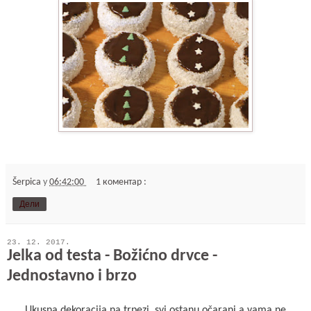
Šerpica
у
06:42:00
1 коментар :
Дели
23. 12. 2017.
Jelka od testa - Božićno drvce -
Jednostavno i brzo
Ukusna dekoracija na trpezi, svi ostanu očarani a vama ne