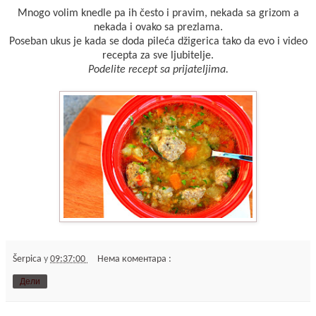
Mnogo volim knedle pa ih često i pravim, nekada sa grizom a
nekada i ovako sa prezlama.
Poseban ukus je kada se doda pileća džigerica tako da evo i video
recepta za sve ljubitelje.
Podelite recept sa prijateljima.
Šerpica
у
09:37:00
Нема коментара :
Дели