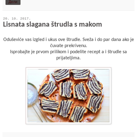
Дели
20. 10. 2017.
Lisnata slagana štrudla s makom
Oduševiće vas izgled i ukus ove štrudle. Sveža i do par dana ako je
čuvate prekrivenu.
Isprobajte je prvom prilikom i podelite recept a i štrudle sa
prijateljima.