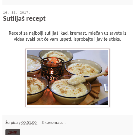
16. 11. 2017.
Sutlijaš recept
Recept za najbolji sutlijaš ikad, kremast, mlečan uz savete iz
videa svaki put će vam uspeti. Isprobajte i javite utiske.
Šerpica
у
00:51:00
3 коментара :
Дели