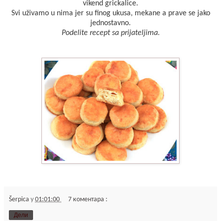
vikend grickalice.
Svi uživamo u nima jer su finog ukusa, mekane a prave se jako
jednostavno.
Podelite recept sa prijateljima.
Šerpica
у
01:01:00
7 коментара :
Дели