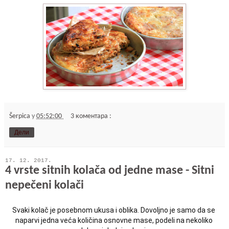
Šerpica
у
05:52:00
3 коментара :
Дели
17. 12. 2017.
4 vrste sitnih kolača od jedne mase - Sitni
nepečeni kolači
Svaki kolač je posebnom ukusa i oblika. Dovoljno je samo da se 
naparvi jedna veća količina osnovne mase, podeli na nekoliko 