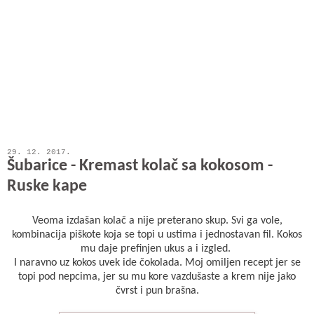
29. 12. 2017.
Šubarice - Kremast kolač sa kokosom -
Ruske kape
Veoma izdašan kolač a nije preterano skup. Svi ga vole,
kombinacija piškote koja se topi u ustima i jednostavan fil. Kokos
mu daje prefinjen ukus a i izgled.
I naravno uz kokos uvek ide čokolada. Moj omiljen recept jer se
topi pod nepcima, jer su mu kore vazdušaste a krem nije jako
čvrst i pun brašna.