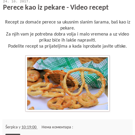
24. 10. 2017.
Perece kao iz pekare - Video recept
Recept za domaće perece sa ukusnim slanim šarama, baš kao iz
pekare.
Za njih vam je potrebna dobra volja i malo vremena a uz video
prikaz biće ih lakše napraviti.
Podelite recept sa prijateljima a kada isprobate javite utiske.
Šerpica
у
10:19:00
Нема коментара :