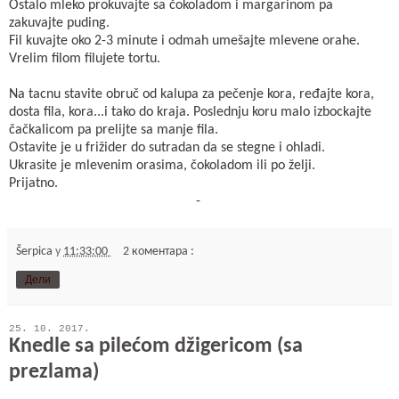
Ostalo mleko prokuvajte sa čokoladom i margarinom pa
zakuvajte puding.
Fil kuvajte oko 2-3 minute i odmah umešajte mlevene orahe.
Vrelim filom filujete tortu.
Na tacnu stavite obruč od kalupa za pečenje kora, ređajte kora,
dosta fila, kora...i tako do kraja. Poslednju koru malo izbockajte
čačkalicom pa prelijte sa manje fila.
Ostavite je u frižider do sutradan da se stegne i ohladi.
Ukrasite je mlevenim orasima, čokoladom ili po želji.
Prijatno.
-
Šerpica
у
11:33:00
2 коментара :
Дели
25. 10. 2017.
Knedle sa pilećom džigericom (sa
prezlama)