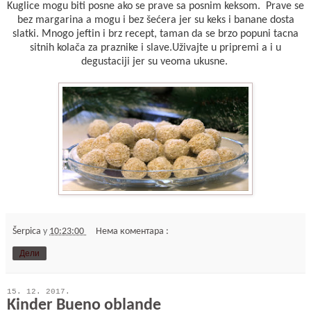
Kuglice mogu biti posne ako se prave sa posnim keksom. Prave se
bez margarina a mogu i bez šećera jer su keks i banane dosta
slatki. Mnogo jeftin i brz recept, taman da se brzo popuni tacna
sitnih kolača za praznike i slave.Uživajte u pripremi a i u
degustaciji jer su veoma ukusne.
Šerpica
у
10:23:00
Нема коментара :
Дели
15. 12. 2017.
Kinder Bueno oblande