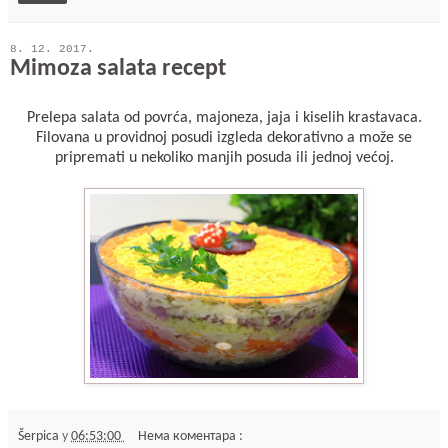
8. 12. 2017.
Mimoza salata recept
Prelepa salata od povrća, majoneza, jaja i kiselih krastavaca.
Filovana u providnoj posudi izgleda dekorativno a može se
pripremati u nekoliko manjih posuda ili jednoj većoj.
Šerpica
у
06:53:00
Нема коментара :