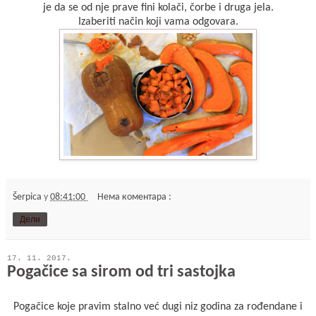
je da se od nje prave fini kolači, čorbe i druga jela.
Izaberiti način koji vama odgovara.
Šerpica
у
08:41:00
Нема коментара :
Дели
17. 11. 2017.
Pogačice sa sirom od tri sastojka
Pogačice koje pravim stalno već dugi niz godina za rođendane i