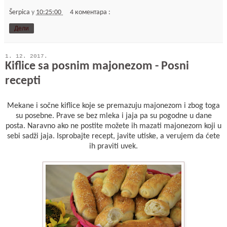
Šerpica
у
10:25:00
4 коментара :
Дели
1. 12. 2017.
Kiflice sa posnim majonezom - Posni
recepti
Mekane i sočne kiflice koje se premazuju majonezom i zbog toga
su posebne. Prave se bez mleka i jaja pa su pogodne u dane
posta. Naravno ako ne postite možete ih mazati majonezom koji u
sebi sadži jaja. Isprobajte recept, javite utiske, a verujem da ćete
ih praviti uvek.