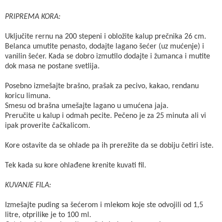
PRIPREMA KORA:
Uključite rernu na 200 stepeni i obložite kalup prečnika 26 cm.
Belanca umutite penasto, dodajte lagano šećer (uz mućenje) i
vanilin šećer. Kada se dobro izmutilo dodajte i žumanca i mutite
dok masa ne postane svetlija.
Posebno izmešajte brašno, prašak za pecivo, kakao, rendanu
koricu limuna.
Smesu od brašna umešajte lagano u umućena jaja.
Preručite u kalup i odmah pecite. Pečeno je za 25 minuta ali vi
ipak proverite čačkalicom.
Kore ostavite da se ohlade pa ih prerežite da se dobiju četiri iste.
Tek kada su kore ohlađene krenite kuvati fil.
KUVANJE FILA:
Izmešajte puding sa šećerom i mlekom koje ste odvojili od 1,5
litre, otprilike je to 100 ml.