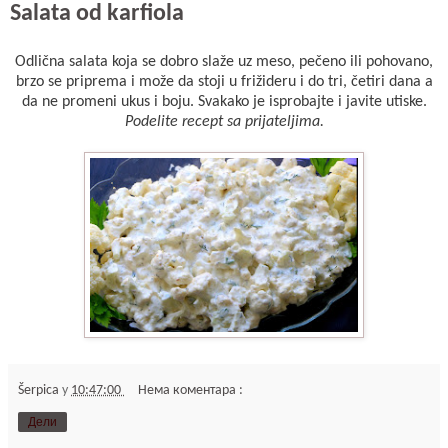
Salata od karfiola
Odlična salata koja se dobro slaže uz meso, pečeno ili pohovano,
brzo se priprema i može da stoji u frižideru i do tri, četiri dana a
da ne promeni ukus i boju. Svakako je isprobajte i javite utiske.
Podelite recept sa prijateljima.
Šerpica
у
10:47:00
Нема коментара :
Дели