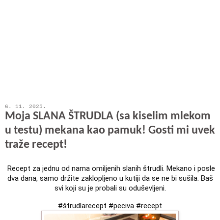
6. 11. 2025.
Moja SLANA ŠTRUDLA (sa kiselim mlekom
u testu) mekana kao pamuk! Gosti mi uvek
traže recept!
Recept za jednu od nama omiljenih slanih štrudli. Mekano i posle
dva dana, samo držite zaklopljeno u kutiji da se ne bi sušila. Baš
svi koji su je probali su oduševljeni.
#štrudlarecept #peciva #recept