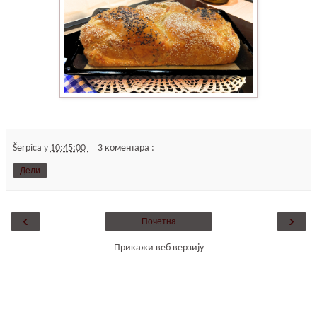
Šerpica
у
10:45:00
3 коментара :
Дели
‹
›
Почетна
Прикажи веб верзију