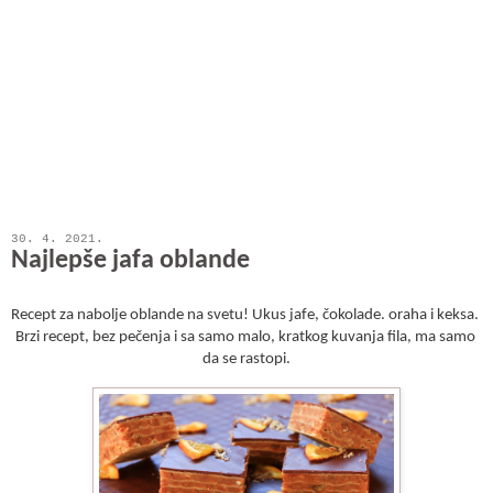
30. 4. 2021.
Najlepše jafa oblande
Recept za nabolje oblande na svetu! Ukus jafe, čokolade. oraha i keksa. 
Brzi recept, bez pečenja i sa samo malo, kratkog kuvanja fila, ma samo 
da se rastopi.