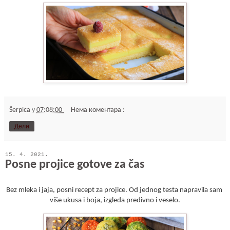
Šerpica
у
07:08:00
Нема коментара :
Дели
15. 4. 2021.
Posne projice gotove za čas
Bez mleka i jaja, posni recept za projice. Od jednog testa napravila sam 
više ukusa i boja, izgleda predivno i veselo.