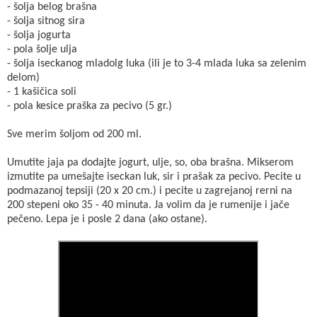
- šolja belog brašna
- šolja sitnog sira
- šolja jogurta
- pola šolje ulja
- šolja iseckanog mladolg luka (ili je to 3-4 mlada luka sa zelenim
delom)
- 1 kašičica soli
- pola kesice praška za pecivo (5 gr.)
Sve merim šoljom od 200 ml.
Umutite jaja pa dodajte jogurt, ulje, so, oba brašna. Mikserom
izmutite pa umešajte iseckan luk, sir i prašak za pecivo. Pecite u
podmazanoj tepsiji (20 x 20 cm.) i pecite u zagrejanoj rerni na
200 stepeni oko 35 - 40 minuta. Ja volim da je rumenije i jače
pečeno. Lepa je i posle 2 dana (ako ostane).