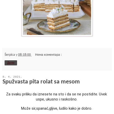
Šerpica
у
08:18:00
Нема коментара :
Дели
8. 4. 2021.
Spužvasta pita rolat sa mesom
Za svaku priliku da iznesete na sto i da se ne postidite. Uvek 
uspe, ukusno i raskošno. 
Može sir,spanać,gljive, ludilo kako je dobro. 