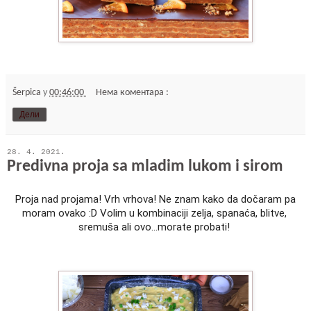
Šerpica
у
00:46:00
Нема коментара :
Дели
28. 4. 2021.
Predivna proja sa mladim lukom i sirom
Proja nad projama! Vrh vrhova! Ne znam kako da dočaram pa 
moram ovako :D Volim u kombinaciji zelja, spanaća, blitve, 
sremuša ali ovo...morate probati! 