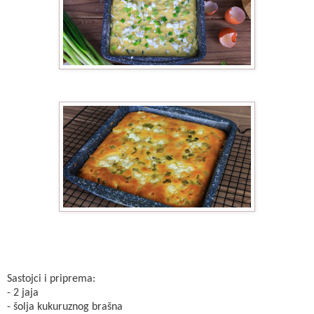
Sastojci i priprema:
- 2 jaja
- šolja kukuruznog brašna