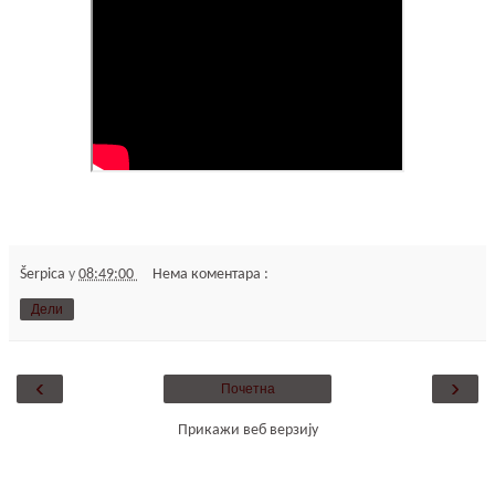
Šerpica
у
08:49:00
Нема коментара :
Дели
‹
›
Почетна
Прикажи веб верзију