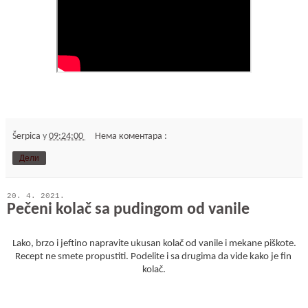
Šerpica
у
09:24:00
Нема коментара :
Дели
20. 4. 2021.
Pečeni kolač sa pudingom od vanile
Lako, brzo i jeftino napravite ukusan kolač od vanile i mekane piškote.
Recept ne smete propustiti. Podelite i sa drugima da vide kako je fin 
kolač.