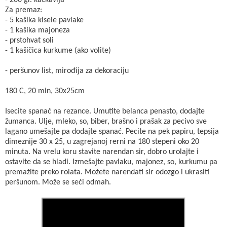
Za premaz:
- 5 kašika kisele pavlake
- 1 kašika majoneza
- prstohvat soli
- 1 kašičica kurkume (ako volite)
- peršunov list, mirođija za dekoraciju
180 C, 20 min, 30x25cm
Isecite spanać na rezance. Umutite belanca penasto, dodajte
žumanca. Ulje, mleko, so, biber, brašno i prašak za pecivo sve
lagano umešajte pa dodajte spanać. Pecite na pek papiru, tepsija
dimeznije 30 x 25, u zagrejanoj rerni na 180 stepeni oko 20
minuta. Na vrelu koru stavite narendan sir, dobro urolajte i
ostavite da se hladi. Izmešajte pavlaku, majonez, so, kurkumu pa
premažite preko rolata. Možete narendati sir odozgo i ukrasiti
peršunom. Može se seći odmah.