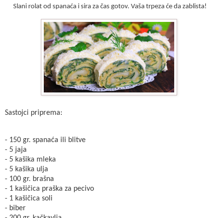
Slani rolat od spanaća i sira za čas gotov. Vaša trpeza će da zablista!
Sastojci priprema:
- 150 gr. spanaća ili blitve
- 5 jaja
- 5 kašika mleka
- 5 kašika ulja
- 100 gr. brašna
- 1 kašičica praška za pecivo
- 1 kašičica soli
- biber
- 200 gr. kačkavlja