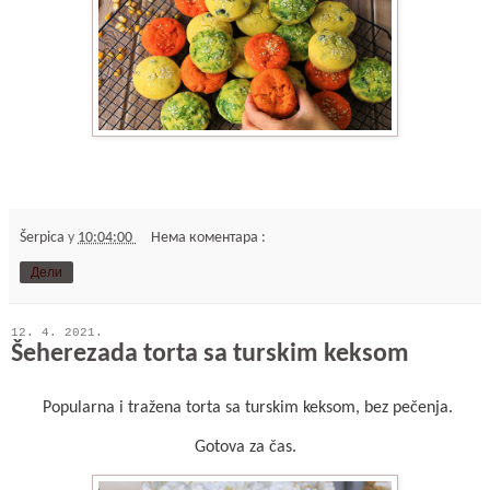
Šerpica
у
10:04:00
Нема коментара :
Дели
12. 4. 2021.
Šeherezada torta sa turskim keksom
Popularna i tražena torta sa turskim keksom, bez pečenja.
Gotova za čas.