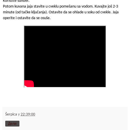
Koristite sunđer.

Potom kuvana jaja stavite u cveklu pomešanu sa vodom. Kuvajte još 2-3 
minute (od tačke ključanja). Ostavite da se ohlade u soku od cvekle. Jaja 
Šerpica
у
22:39:00
Дели