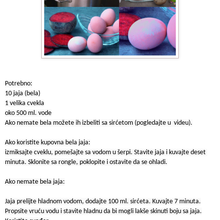
Potrebno:

10 jaja (bela)

1 velika cvekla

oko 500 ml. vode

Ako nemate bela možete ih izbeliti sa sirćetom (pogledajte u  videu).

Ako koristite kupovna bela jaja:

izmiksajte cveklu, pomešajte sa vodom u šerpi. Stavite jaja i kuvajte deset 
minuta. Sklonite sa rongle, poklopite i ostavite da se ohladi.

Ako nemate bela jaja:

Jaja prelijte hladnom vodom, dodajte 100 ml. sirćeta. Kuvajte 7 minuta.

Propsite vruću vodu i stavite hladnu da bi mogli lakše skinuti boju sa jaja.
