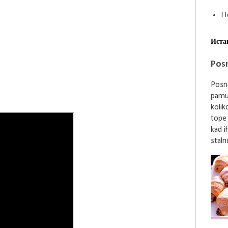
П
Иста
Posn
Posne
pamu
kolik
tope
kad i
stalno