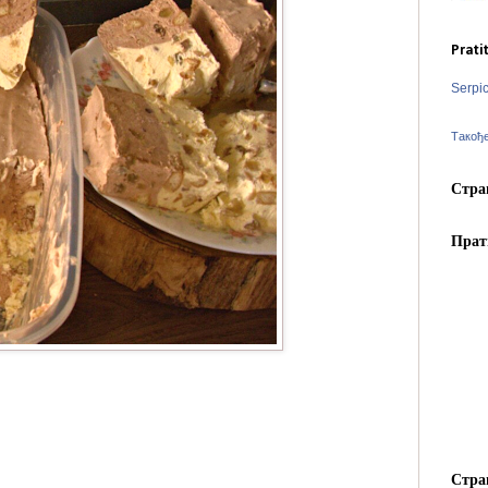
Prati
Serpi
Такођ
Стра
Прат
Стра