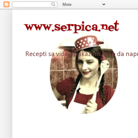
www.serpica.net
Recepti sa video prikazom kako da napra