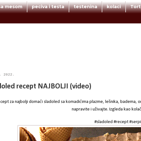
 sa mesom
peciva i testa
testenina
kolaci
Tor
. 2022.
doled recept NAJBOLJI (video)
cept za najbolji domaći sladoled sa komadićima plazme, lešnika, badema, ora
napravite i uživajte. Izgleda kao kola
#sladoled #recept #serpi