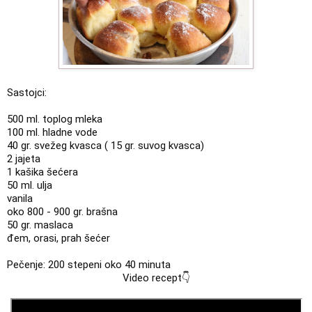
Sastojci:
500 ml. toplog mleka

100 ml. hladne vode

40 gr. svežeg kvasca ( 15 gr. suvog kvasca)

2 jajeta

1 kašika šećera

50 ml. ulja

vanila

oko 800 - 900 gr. brašna

50 gr. maslaca

đem, orasi, prah šećer
Pečenje: 200 stepeni oko 40 minuta
Video recept👇