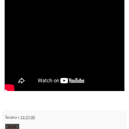
Šerpica
у
12:27:00
Дели