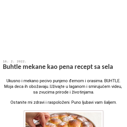
16. 2. 2022.
Buhtle mekane kao pena recept sa sela
Ukusno i mekano pecivo punjeno đemom i orasima. BUHTLE. 
Moja deca ih obožavaju..Uživajte u laganom i smirujućem videu, 
sa zvucima prirode i životinjama.
Ostanite mi zdravi i raspoloženi. Puno ljubavi vam šaljem.