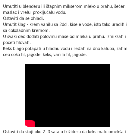
Umutiti u blenderu ili štapnim mikserom mleko u prahu, šećer,
maslac i vrelu, proključalu vodu.
Ostaviti da se ohladi.
Umutit šlag - krem vanilu sa 2dcl. kisele vode, isto tako uraditi i
sa čokoladnim kremom.
U svaki deo dodati polovinu mase od mleka u prahu. Izmiksati i
početi filovati.
Keks blago potapati u hladnu vodu i ređati na dno kalupa, zatim
ceo čoko fil, jagode, keks, vanila fil, jagode.
Ostaviti da stoji oko 2- 3 sata u frižideru da keks malo omekša i