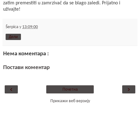
zatim premestiti u zamrzivač da se blago zaledi. Prijatno i
uživajte!
Šerpica
у
13:09:00
Дели
Нема коментара :
Постави коментар
‹
›
Почетна
Прикажи веб верзију