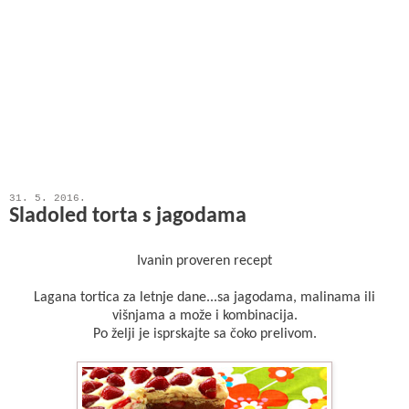
31. 5. 2016.
Sladoled torta s jagodama
Ivanin proveren recept
Lagana tortica za letnje dane...sa jagodama, malinama ili
višnjama a može i kombinacija.
Po želji je isprskajte sa čoko prelivom.