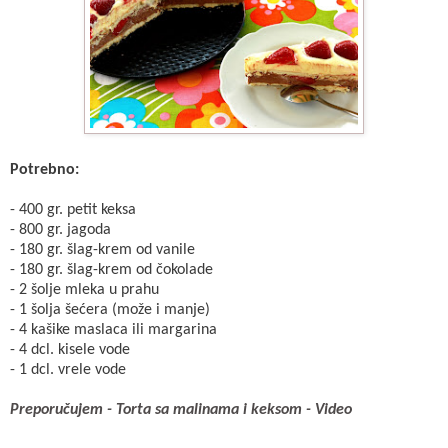
Potrebno:
- 400 gr. petit keksa
- 800 gr. jagoda
- 180 gr. šlag-krem od vanile
- 180 gr. šlag-krem od čokolade
- 2 šolje mleka u prahu
- 1 šolja šećera (može i manje)
- 4 kašike maslaca ili margarina
- 4 dcl. kisele vode
- 1 dcl. vrele vode
Preporučujem - Torta sa malinama i keksom - Video