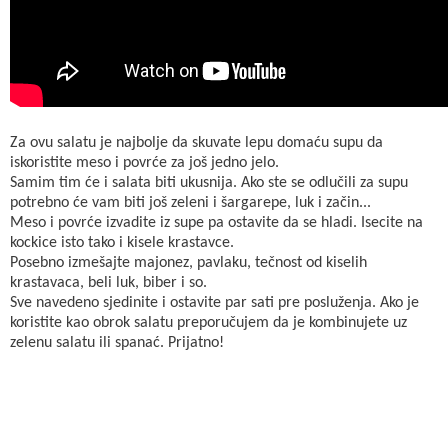
Za ovu salatu je najbolje da skuvate lepu domaću supu da
iskoristite meso i povrće za još jedno jelo.
Samim tim će i salata biti ukusnija. Ako ste se odlučili za supu
potrebno će vam biti još zeleni i šargarepe, luk i začin...
Meso i povrće izvadite iz supe pa ostavite da se hladi. Isecite na
kockice isto tako i kisele krastavce.
Posebno izmešajte majonez, pavlaku, tečnost od kiselih
krastavaca, beli luk, biber i so.
Sve navedeno sjedinite i ostavite par sati pre posluženja. Ako je
koristite kao obrok salatu preporučujem da je kombinujete uz
zelenu salatu ili spanać. Prijatno!