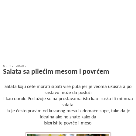
6. 4. 2018.
Salata sa pilećim mesom i povrćem
Salata koju ćete morati sipati više puta jer je veoma ukusna a po
sastavu može da posluži
i kao obrok. Poslužuje se na proslavama isto kao ruska ili mimoza
salata.
Ja je često pravim od kuvanog mesa iz domaće supe, tako da je
idealna ako ne znate kako da
iskoristite povrće i meso.