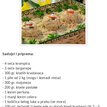
Sastojci i priprema:
- 4 veća krompira
- 3 veće šargarepe
- 300 gr. kiselih krastavaca
- 1 pile od 2 kg (mogu i komadi mesa)
- 300 gr. majoneza
- 200 gr. kisele pavlake
- 1 koren peršuna
- 1 manji koren celera
- 1 kašičica belog luka u prahu (ne mora)
- 100 ml. tečnosti iz tegle gde su stajali kiseli krastavci (ili 2 - 3