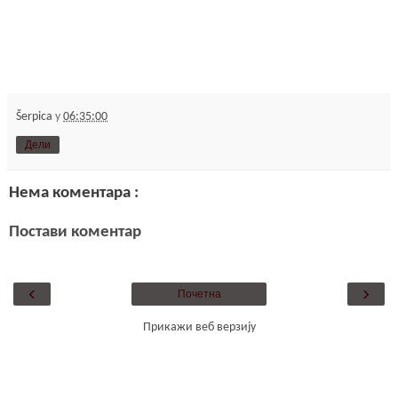
Šerpica
у
06:35:00
Дели
Нема коментара :
Постави коментар
‹
›
Почетна
Прикажи веб верзију