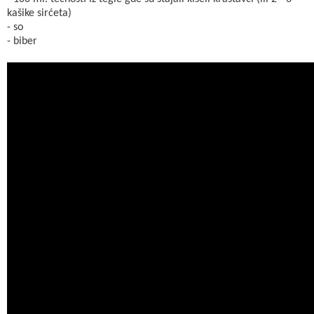
kašike sirćeta)
- so
- biber