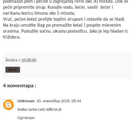
podmazan pleh i pecite u zagrejanoj rerni oko 30 minuta. Dok se
peče pripremite sirup. Kuvajte vodu, šećer, vanili šećer i
naribanu koricu limuna oko 5 minuta.
Vruć, pečen kolač prelijte toplim sirupom i ostavite da se hladi.
Na kraju umutite šlag pa premažite kolač i pospite mlevenim
orasima. Poslužite sočnu, ukusnu poslasticu. Jako je lep hladan iz
frižidera.
Šerpica
у
10:08:00
Дели
4 коментара :
Unknown
30. новембар 2018. 08:44
Svaka vama cast odlicna je
Одговори