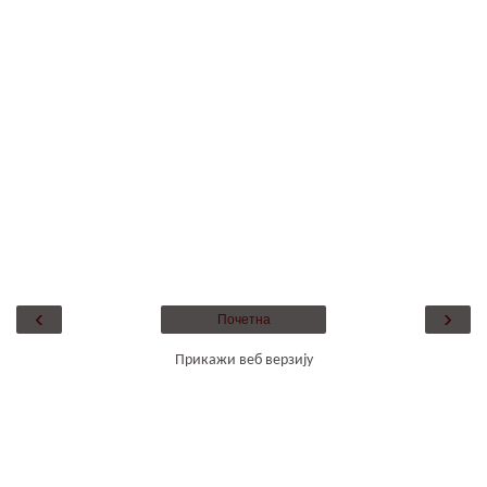
‹
›
Почетна
Прикажи веб верзију