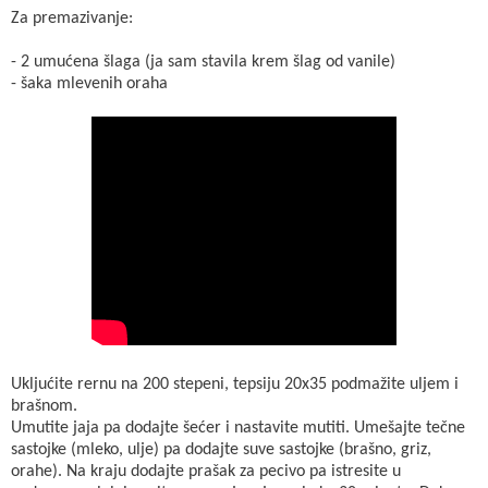
Za premazivanje:
- 2 umućena šlaga (ja sam stavila krem šlag od vanile)
- šaka mlevenih oraha
Ukljućite rernu na 200 stepeni, tepsiju 20x35 podmažite uljem i
brašnom.
Umutite jaja pa dodajte šećer i nastavite mutiti. Umešajte tečne
sastojke (mleko, ulje) pa dodajte suve sastojke (brašno, griz,
orahe). Na kraju dodajte prašak za pecivo pa istresite u