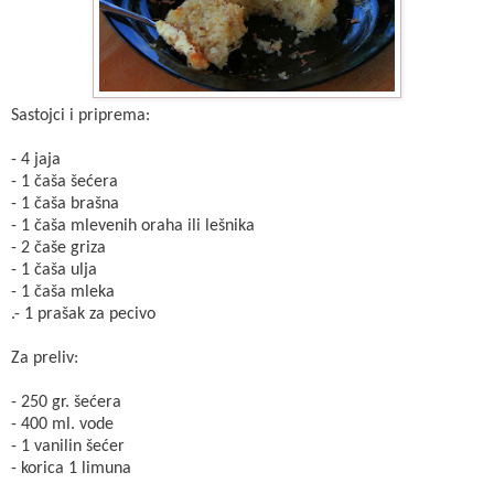
Sastojci i priprema:
- 4 jaja
- 1 čaša šećera
- 1 čaša brašna
- 1 čaša mlevenih oraha ili lešnika
- 2 čaše griza
- 1 čaša ulja
- 1 čaša mleka
.- 1 prašak za pecivo
Za preliv:
- 250 gr. šećera
- 400 ml. vode
- 1 vanilin šećer
- korica 1 limuna