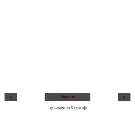
‹
›
Почетна
Прикажи веб верзију