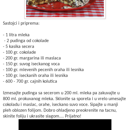
Sastojci i priprema:
- 1 litra mleka
- 2 pudinga od cokolade
- 5 kasika secera
- 100 gr. cokolade
- 200 gr. margarina ili maslaca
- 150 gr. suvog iseckanog voca
- 100 gr. mlevenih pecenih oraha ili lesnika
- 100 gr. iseckanih oraha ili lesnika
- 600 - 700 gr. cajnih kolutica
Izmesajte pudinga sa secerom u 200 ml. mleka pa zakuvajte u
800 ml. prokuvanog mleka. Sklonite sa sporeta i u vrelo umesajte
cokoladu i maslac, orahe, iseckano suvo voce. Sipajte u manji
pleh oblozen folijom. Dobro ohladjeno preokrenite na tacnu,
skinite foliju i ukrasite slagom.... Prijatno!