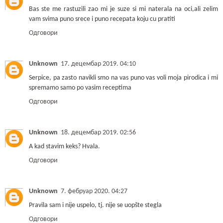
Bas ste me rastuzili zao mi je suze si mi naterala na oci,ali zelim
vam svima puno srece i puno recepata koju cu pratiti
Одговори
Unknown
17. децембар 2019. 04:10
Serpice, pa zasto navikli smo na vas puno vas voli moja pirodica i mi
spremamo samo po vasim receptima
Одговори
Unknown
18. децембар 2019. 02:56
A kad stavim keks? Hvala.
Одговори
Unknown
7. фебруар 2020. 04:27
Pravila sam i nije uspelo, tj. nije se uopšte stegla
Одговори