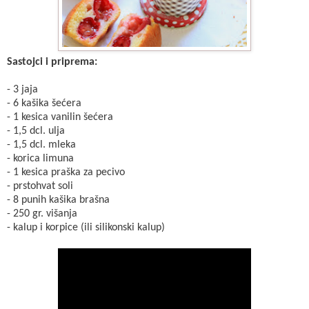
Sastojci i priprema:
- 3 jaja
- 6 kašika šećera
- 1 kesica vanilin šećera
- 1,5 dcl. ulja
- 1,5 dcl. mleka
- korica limuna
- 1 kesica praška za pecivo
- prstohvat soli
- 8 punih kašika brašna
- 250 gr. višanja
- kalup i korpice (ili silikonski kalup)