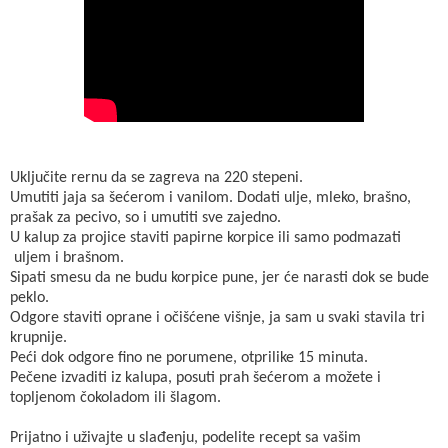
Uključite rernu da se zagreva na 220 stepeni.
Umutiti jaja sa šećerom i vanilom. Dodati ulje, mleko, brašno,
prašak za pecivo, so i umutiti sve zajedno.
U kalup za projice staviti papirne korpice ili samo podmazati
uljem i brašnom.
Sipati smesu da ne budu korpice pune, jer će narasti dok se bude
peklo.
Odgore staviti oprane i očišćene višnje, ja sam u svaki stavila tri
krupnije.
Peći dok odgore fino ne porumene, otprilike 15 minuta.
Pečene izvaditi iz kalupa, posuti prah šećerom a možete i
topljenom čokoladom ili šlagom.
Prijatno i uživajte u slađenju, podelite recept sa vašim