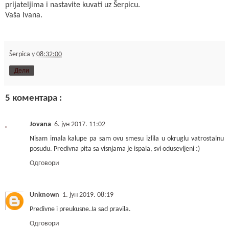
prijateljima i nastavite kuvati uz Šerpicu.
Vaša Ivana.
Šerpica
у
08:32:00
Дели
5 коментара :
Jovana
6. јун 2017. 11:02
Nisam imala kalupe pa sam ovu smesu izlila u okruglu vatrostalnu
posudu. Predivna pita sa visnjama je ispala, svi odusevljeni :)
Одговори
Unknown
1. јун 2019. 08:19
Predivne i preukusne.Ja sad pravila.
Одговори