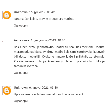
Unknown
16. јун 2019. 05:42
Fantastičan kolac, pravim drugu turu marina.
Одговори
Анониман
1. децембар 2019. 10:26
Baš super, brzo i jednostavno. Mafini su ispali baš mekušni. Doduše
moram priznati da su svi drugi mafini koje sam isprobavala (kupovni)
bili dosta hlebastiji. Ovako je mnogo lakše i prijatnije za stomak.
Previše šećera u tvojoj kombinaciji. Ja sam prepolovila i bilo je
taman kako treba.
Одговори
Unknown
6. април 2021. 08:30
Upravo sam pravila fenomenalni su. Hvala za recept.
Одговори