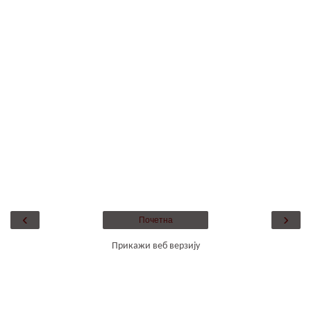
‹
›
Почетна
Прикажи веб верзију