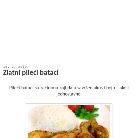
19. 2. 2019.
Zlatni pileći bataci
Pileći bataci sa začinima koji daju savršen ukus i boju. Lako i
jednostavno.