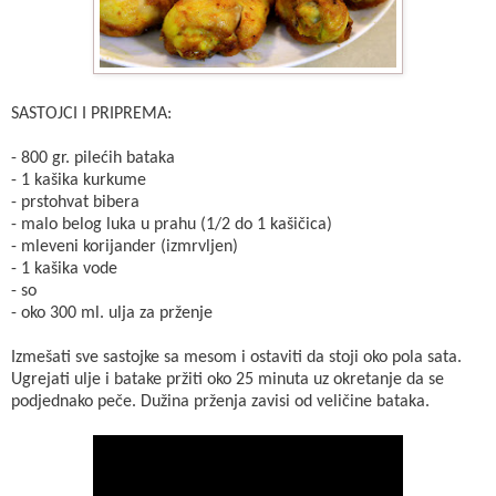
SASTOJCI I PRIPREMA:
- 800 gr. pilećih bataka
- 1 kašika kurkume
- prstohvat bibera
- malo belog luka u prahu (1/2 do 1 kašičica)
- mleveni korijander (izmrvljen)
- 1 kašika vode
- so
- oko 300 ml. ulja za prženje
Izmešati sve sastojke sa mesom i ostaviti da stoji oko pola sata.
Ugrejati ulje i batake pržiti oko 25 minuta uz okretanje da se
podjednako peče. Dužina prženja zavisi od veličine bataka.