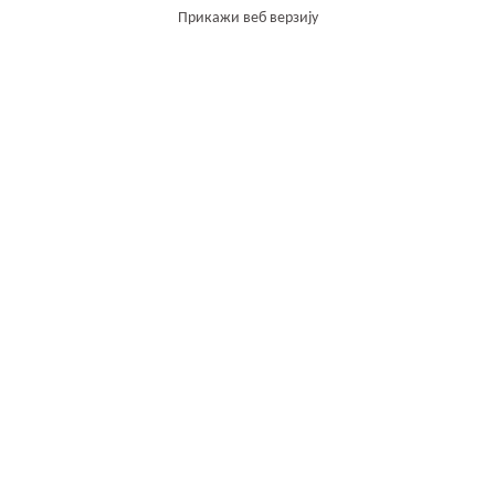
Прикажи веб верзију