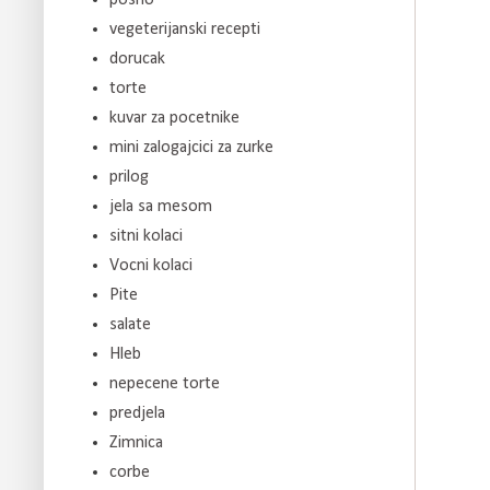
vegeterijanski recepti
dorucak
torte
kuvar za pocetnike
mini zalogajcici za zurke
prilog
jela sa mesom
sitni kolaci
Vocni kolaci
Pite
salate
Hleb
nepecene torte
predjela
Zimnica
corbe