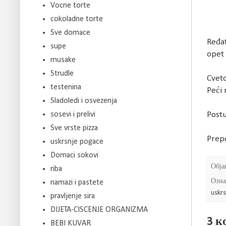
Vocne torte
cokoladne torte
Sve domace
Ređat
supe
opet 
musake
Strudle
Cveto
testenina
Peći 
Sladoledi i osvezenja
sosevi i prelivi
Postu
Sve vrste pizza
Prepo
uskrsnje pogace
Domaci sokovi
Обја
riba
Озна
namazi i pastete
uskr
pravljenje sira
DIJETA-CISCENJE ORGANIZMA
3 к
BEBI KUVAR