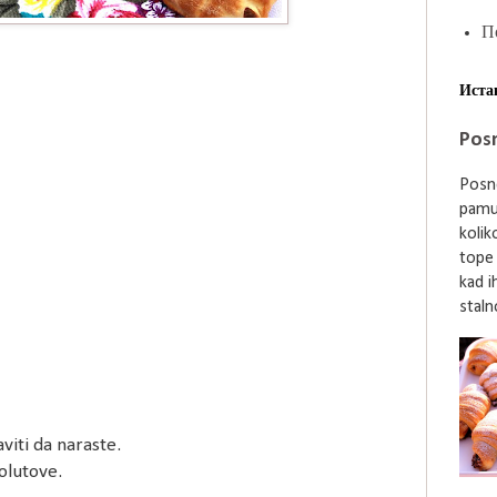
П
Иста
Posn
Posne
pamu
kolik
tope
kad i
stalno
viti da naraste.
kolutove.