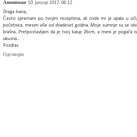
Анониман
10. јануар 2017. 06:12
Draga Ivana,
Često spremam po tvojim receptima, ali ovde mi je upalo u oči, il
početnica, mesim više od dvadeset godina. Moje sumnje su se obisti
brašna...Pretpostavljam da je tvoj kalup 26cm, a meni je pogača 
ukusna...
Pozdrav
Одговори