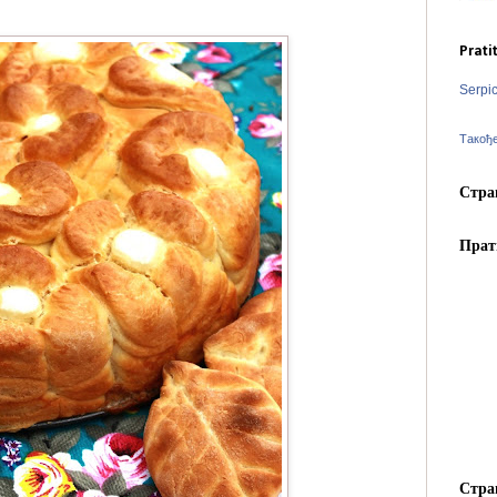
Prati
Serpi
Такођ
Стра
Прат
Стра