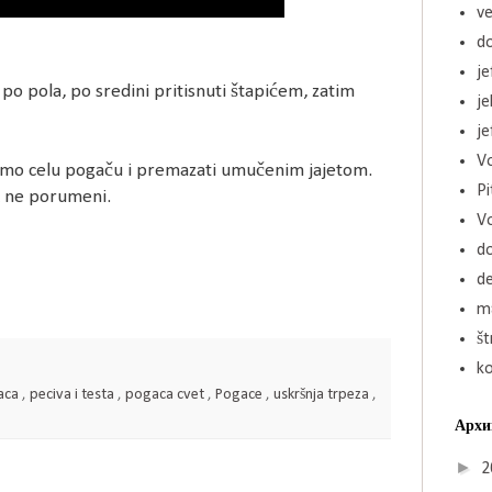
ve
d
je
 po pola, po sredini pritisnuti štapićem, zatim
j
je
Vo
nimo celu pogaču i premazati umučenim jajetom.
Pi
k ne porumeni.
V
d
de
ma
št
k
aca
,
peciva i testa
,
pogaca cvet
,
Pogace
,
uskršnja trpeza
,
Архи
►
2