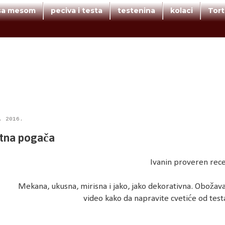
 sa mesom
peciva i testa
testenina
kolaci
Tor
. 2016.
tna pogača
Ivanin proveren rec
Mekana, ukusna, mirisna i jako, jako dekorativna. Obožav
video kako da napravite cvetiće od testa