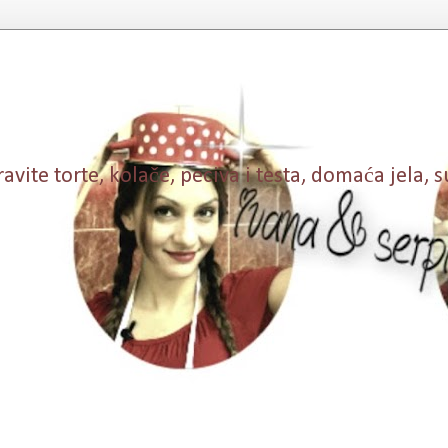
vite torte, kolače, peciva i testa, domaća jela