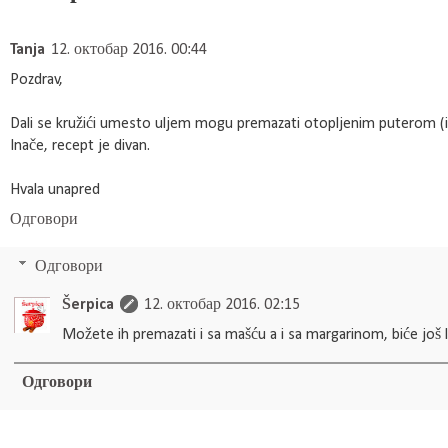
Tanja
12. октобар 2016. 00:44
Pozdrav,
Dali se kružići umesto uljem mogu premazati otopljenim puterom (
Inače, recept je divan.
Hvala unapred
Одговори
Одговори
Šerpica
12. октобар 2016. 02:15
Možete ih premazati i sa mašću a i sa margarinom, biće još l
Одговори