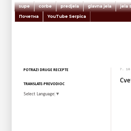
supe
corbe
predjela
glavna jela
jela
Почетна
YouTube Serpica
7. 10
POTRAZI DRUGE RECEPTE
Cve
TRANSLATE-PREVODIOC
Select Language
▼