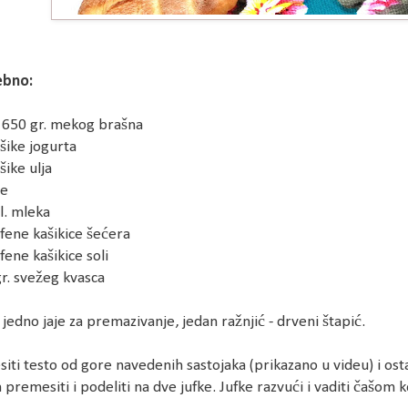
ebno:
 650 gr. mekog brašna
ašike jogurta
šike ulja
je
cl. mleka
afene kašikice šećera
afene kašikice soli
gr. svežeg kvasca
i jedno jaje za premazivanje, jedan ražnjić - drveni štapić.
iti testo od gore navedenih sastojaka (prikazano u videu) i osta
 premesiti i podeliti na dve jufke. Jufke razvući i vaditi čašom 