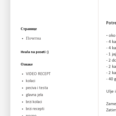
Potr
Странице
-
oko
Почетна
- 4 k
- 4 ka
Hvala na poseti :)
- 1 ja
- 2 d
Ознаке
- 2 k
- 2 k
VIDEO RECEPT
- 40 
kolaci
peciva i testa
Ulje 
glavna jela
brzi kolaci
Zames
brzi recepti
Zatim
posno