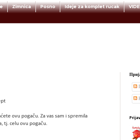
te
Zimnica
Posno
Ideje za komplet rucak
VID
Прија
П
К
ept
aćete ovu pogaču. Za vas sam i spremila
Prija
, tj. celu ovu pogaču.