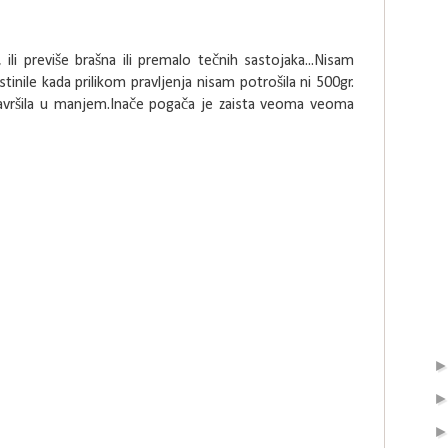
i previše brašna ili premalo tečnih sastojaka...Nisam
nile kada prilikom pravljenja nisam potrošila ni 500gr.
završila u manjem.Inače pogača je zaista veoma veoma