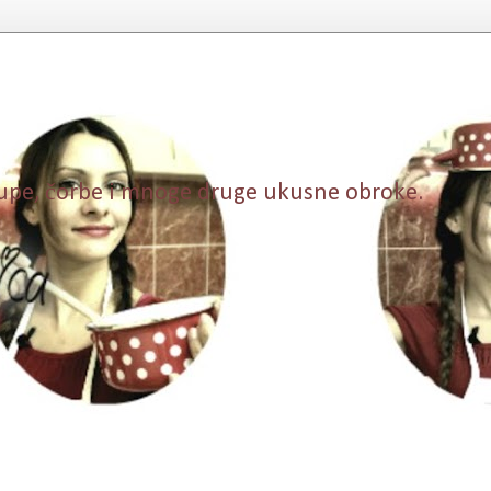
, supe, čorbe i mnoge druge ukusne obroke.