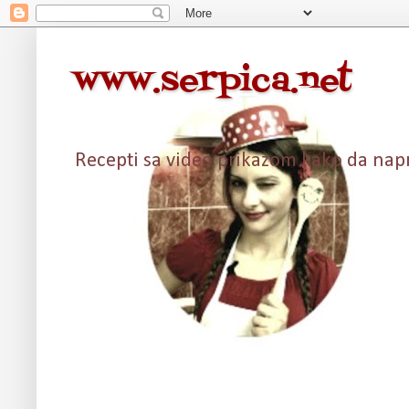
www.serpica.net
Recepti sa video prikazom kako da napra