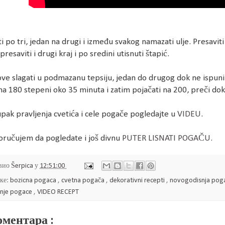
i po tri, jedan na drugi i između svakog namazati ulje. Presaviti
presaviti i drugi kraj i po sredini utisnuti štapić.
ve slagati u podmazanu tepsiju, jedan do drugog dok ne ispu
na 180 stepeni oko 35 minuta i zatim pojačati na 200, preči do
pak pravljenja cvetića i cele pogače pogledajte u
VIDEU
.
ručujem da pogledate i još divnu
PUTER LISNATI POGAČU.
вио
Šerpica
у
12:51:00
ке:
bozicna pogaca
,
cvetna pogača
,
dekorativni recepti
,
novogodisnja pog
snje pogace
,
VIDEO RECEPT
оментара :