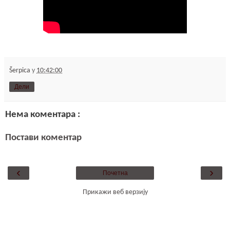
Šerpica
у
10:42:00
Дели
Нема коментара :
Постави коментар
‹
›
Почетна
Прикажи веб верзију