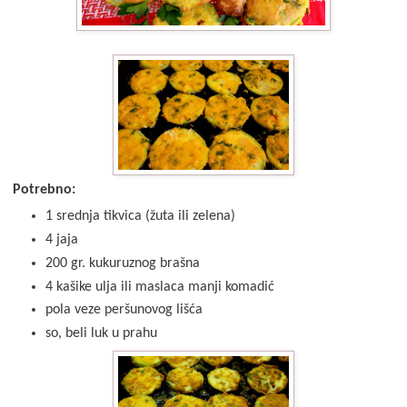
Potrebno:
1 srednja tikvica (žuta ili zelena)
4 jaja
200 gr. kukuruznog brašna
4 kašike ulja ili maslaca manji komadić
pola veze peršunovog lišća
so, beli luk u prahu