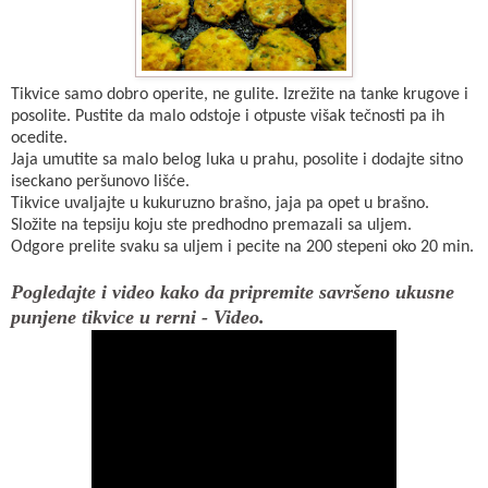
Tikvice samo dobro operite, ne gulite. Izrežite na tanke krugove i
posolite. Pustite da malo odstoje i otpuste višak tečnosti pa ih
ocedite.
Jaja umutite sa malo belog luka u prahu, posolite i dodajte sitno
iseckano peršunovo lišće.
Tikvice uvaljajte u kukuruzno brašno, jaja pa opet u brašno.
Složite na tepsiju koju ste predhodno premazali sa uljem.
Odgore prelite svaku sa uljem i pecite na 200 stepeni oko 20 min.
Pogledajte i video kako da pripremite savršeno ukusne
punjene tikvice u rerni - Video.