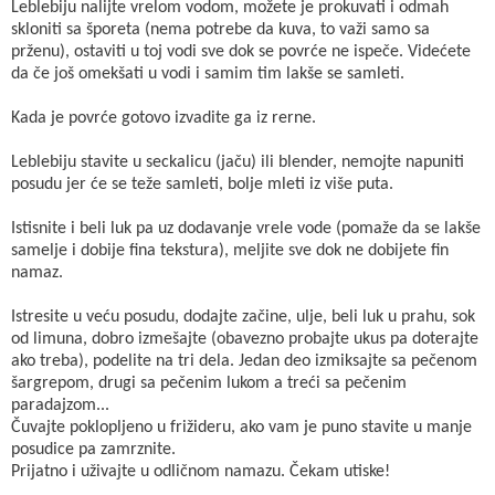
Leblebiju nalijte vrelom vodom, možete je prokuvati i odmah
skloniti sa šporeta (nema potrebe da kuva, to važi samo sa
prženu), ostaviti u toj vodi sve dok se povrće ne ispeče. Videćete
da če još omekšati u vodi i samim tim lakše se samleti.
Kada je povrće gotovo izvadite ga iz rerne.
Leblebiju stavite u seckalicu (jaču) ili blender, nemojte napuniti
posudu jer će se teže samleti, bolje mleti iz više puta.
Istisnite i beli luk pa uz dodavanje vrele vode (pomaže da se lakše
samelje i dobije fina tekstura), meljite sve dok ne dobijete fin
namaz.
Istresite u veću posudu, dodajte začine, ulje, beli luk u prahu, sok
od limuna, dobro izmešajte (obavezno probajte ukus pa doterajte
ako treba), podelite na tri dela. Jedan deo izmiksajte sa pečenom
šargrepom, drugi sa pečenim lukom a treći sa pečenim
paradajzom...
Čuvajte poklopljeno u frižideru, ako vam je puno stavite u manje
posudice pa zamrznite.
Prijatno i uživajte u odličnom namazu. Čekam utiske!