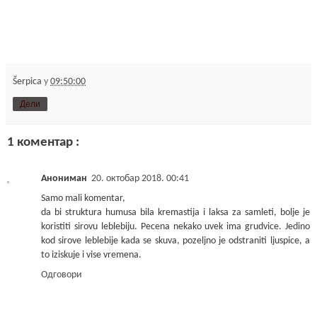
Šerpica
у
09:50:00
Дели
1 коментар :
Анониман
20. октобар 2018. 00:41
Samo mali komentar,
da bi struktura humusa bila kremastija i laksa za samleti, bolje je
koristiti sirovu leblebiju. Pecena nekako uvek ima grudvice. Jedino
kod sirove leblebije kada se skuva, pozeljno je odstraniti ljuspice, a
to iziskuje i vise vremena.
Одговори