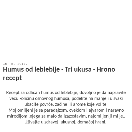
15. 8. 2017.
Humus od leblebije - Tri ukusa - Hrono
recept
Recept za odličan humus od leblebije, dovoljno je da napravite
veću količinu osnovnog humusa, podelite na manje i u svaki
ubacite povrće, začine ili arome koje volite.
Moj omiljeni je sa paradajzom, cveklom i ajvarom i naravno
mirođijom..njega za malo da izazostavim, najomiljeniji mi je..
Uživajte u zdravoj, ukusnoj, domaćoj hrani..