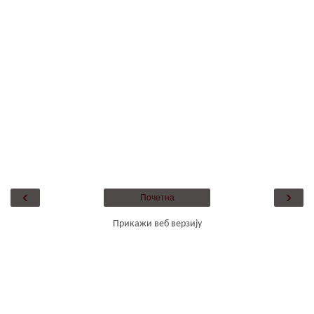
‹
›
Почетна
Прикажи веб верзију