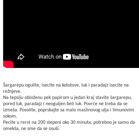
Šargarepu ogulite, isecite na kolutove, luk i paradajz isecite na
režnjeve.
Na tepsiju obloženu pek papirom u jedan kraj stavite šargarepu,
pored luk, paradajz i neoguljen beli luk. Povrće ne treba da se
izmeša. Posolite, poprskajte sa malo maslinovog ulja i limunovim
sokom.
Pecite u rerni na 200 stepeni oko 30 minuta, potrebno je samo da
omekša, ne sme da se osuši.