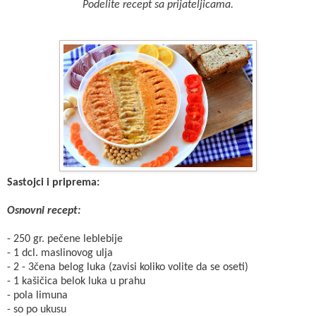
Podelite recept sa prijateljicama.
Sastojci i priprema:
Osnovni recept:
- 250 gr. pečene leblebije
- 1 dcl. maslinovog ulja
- 2 - 3čena belog luka (zavisi koliko volite da se oseti)
- 1 kašičica belok luka u prahu
- pola limuna
- so po ukusu