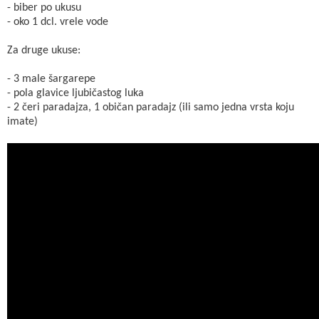
- biber po ukusu
- oko 1 dcl. vrele vode
Za druge ukuse:
- 3 male šargarepe
- pola glavice ljubičastog luka
- 2 čeri paradajza, 1 običan paradajz (ili samo jedna vrsta koju
imate)