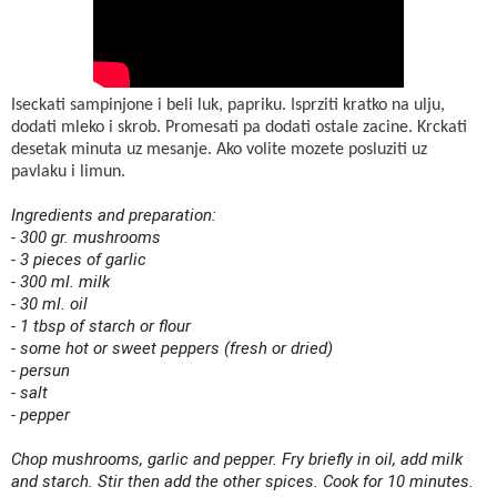
Iseckati sampinjone i beli luk, papriku. Isprziti kratko na ulju,
dodati mleko i skrob. Promesati pa dodati ostale zacine. Krckati
desetak minuta uz mesanje. Ako volite mozete posluziti uz
pavlaku i limun.
Ingredients and preparation:

- 300 gr. mushrooms

- 3 pieces of garlic

- 300 ml. milk

- 30 ml. oil

- 1 tbsp of starch or flour

- some hot or sweet peppers (fresh or dried)

- persun

- salt

- pepper

Chop mushrooms, garlic and pepper. Fry briefly in oil, add milk 
and starch. Stir then add the other spices. Cook for 10 minutes. 