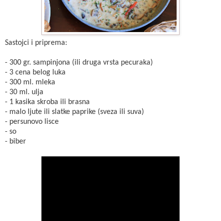
Sastojci i priprema:
- 300 gr. sampinjona (ili druga vrsta pecuraka)
- 3 cena belog luka
- 300 ml. mleka
- 30 ml. ulja
- 1 kasika skroba ili brasna
- malo ljute ili slatke paprike (sveza ili suva)
- persunovo lisce
- so
- biber