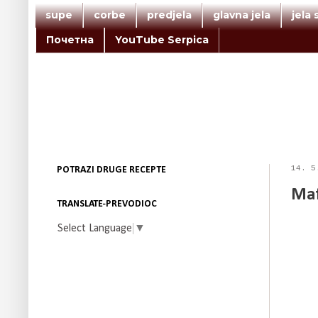
supe
corbe
predjela
glavna jela
jela
Почетна
YouTube Serpica
14. 5
POTRAZI DRUGE RECEPTE
Maf
TRANSLATE-PREVODIOC
Select Language
▼