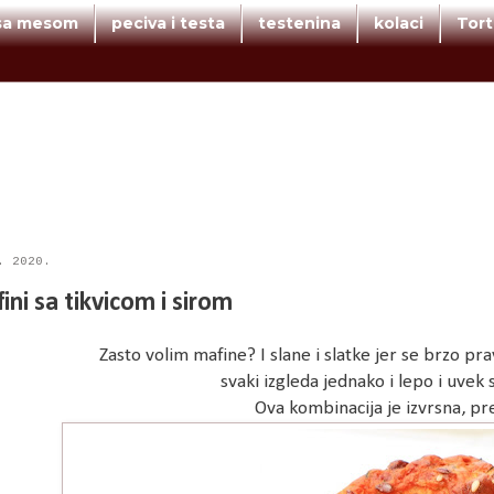
 sa mesom
peciva i testa
testenina
kolaci
Tor
. 2020.
ini sa tikvicom i sirom
Zasto volim mafine? I slane i slatke jer se brzo p
svaki izgleda jednako i lepo i uvek 
Ova kombinacija je izvrsna, p