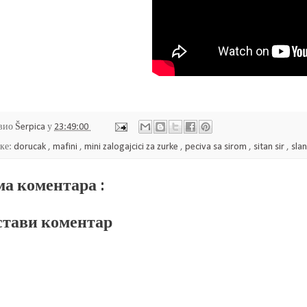
вио
Šerpica
у
23:49:00
ке:
dorucak
,
mafini
,
mini zalogajcici za zurke
,
peciva sa sirom
,
sitan sir
,
slan
а коментара :
тави коментар