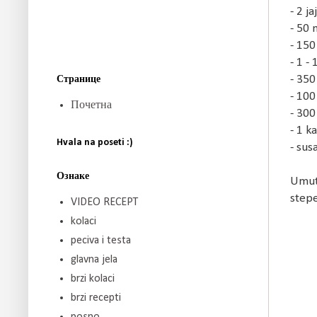
- 2 ja
- 50 m
- 150
- 1 - 
- 350
Странице
- 100
Почетна
- 300
- 1 k
Hvala na poseti :)
- su
Ознаке
Umuti
stepe
VIDEO RECEPT
kolaci
peciva i testa
glavna jela
brzi kolaci
brzi recepti
posno