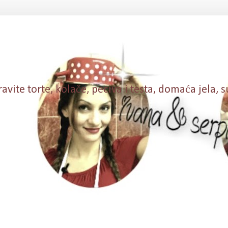
vite torte, kolače, peciva i testa, domaća jela