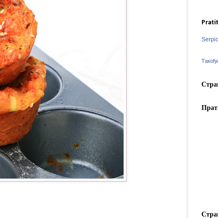
Prati
Serpi
Такођ
Стра
Прат
Стра