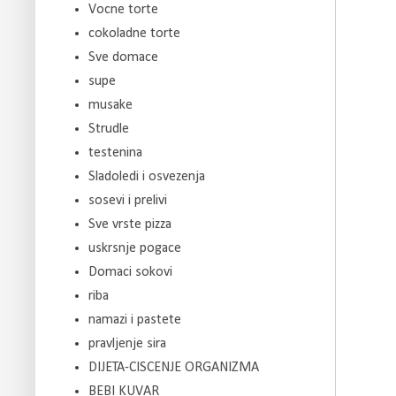
Vocne torte
cokoladne torte
Sve domace
supe
musake
Strudle
testenina
Sladoledi i osvezenja
sosevi i prelivi
Sve vrste pizza
uskrsnje pogace
Domaci sokovi
riba
namazi i pastete
pravljenje sira
DIJETA-CISCENJE ORGANIZMA
BEBI KUVAR