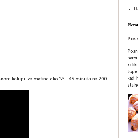
П
Иста
Posn
Posne
pamu
kolik
tope
kad i
zanom kalupu za mafine oko 35 - 45 minuta na 200
stalno