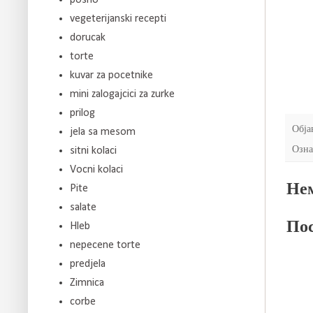
vegeterijanski recepti
dorucak
torte
kuvar za pocetnike
mini zalogajcici za zurke
prilog
Обја
jela sa mesom
Озна
sitni kolaci
Vocni kolaci
Нем
Pite
salate
Пос
Hleb
nepecene torte
predjela
Zimnica
corbe