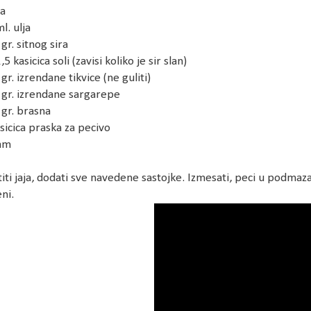
ja
l. ulja
 gr. sitnog sira
1,5 kasicica soli (zavisi koliko je sir slan)
 gr. izrendane tikvice (ne guliti)
 gr. izrendane sargarepe
 gr. brasna
asicica praska za pecivo
sam
ti jaja, dodati sve navedene sastojke. Izmesati, peci u podma
ni.