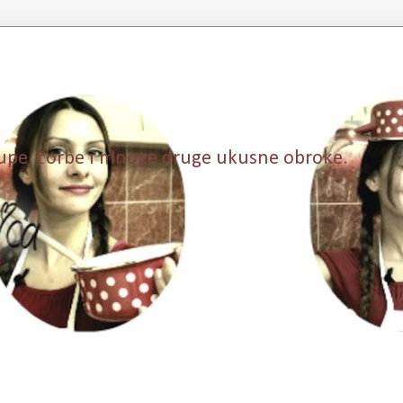
, supe, čorbe i mnoge druge ukusne obroke.