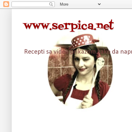
www.serpica.net
Recepti sa video prikazom kako da napra