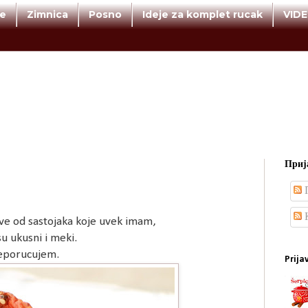
te
Zimnica
Posno
Ideje za komplet rucak
VID
Прија
П
К
rave od sastojaka koje uvek imam,
su ukusni i meki.
reporucujem.
Prija