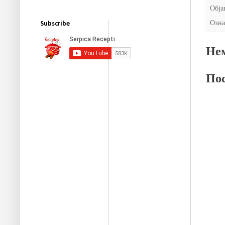
Обја
Озна
Subscribe
Нем
Пос