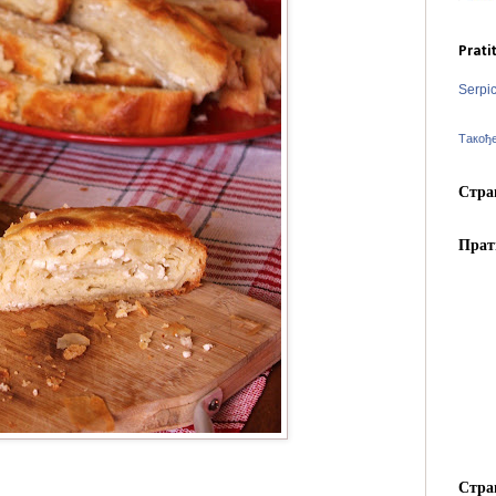
Prati
Serpi
Такођ
Стра
Прат
Стра