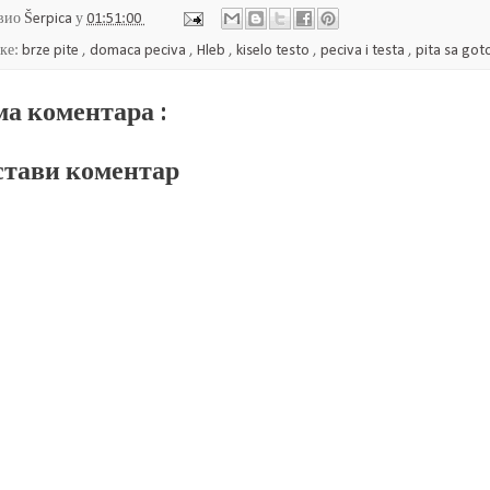
вио
Šerpica
у
01:51:00
ке:
brze pite
,
domaca peciva
,
Hleb
,
kiselo testo
,
peciva i testa
,
pita sa go
а коментара :
тави коментар