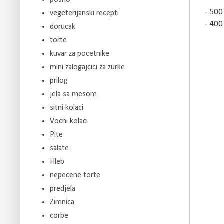
- 500
vegeterijanski recepti
- 400
dorucak
torte
kuvar za pocetnike
mini zalogajcici za zurke
prilog
jela sa mesom
sitni kolaci
Vocni kolaci
Pite
salate
Hleb
nepecene torte
predjela
Zimnica
corbe