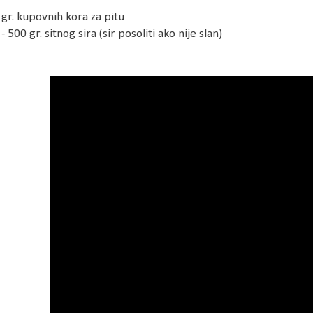
 gr. kupovnih kora za pitu
 - 500 gr. sitnog sira (sir posoliti ako nije slan)