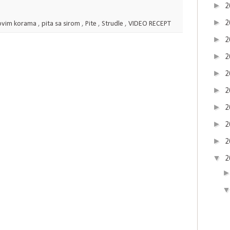
►
2
►
2
tovim korama
,
pita sa sirom
,
Pite
,
Strudle
,
VIDEO RECEPT
►
2
►
2
►
2
►
2
►
2
►
2
►
2
▼
2