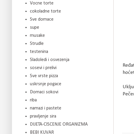
Vocne torte
cokoladne torte
Sve domace
supe
musake
Strudle
testenina
Sladoledi i osvezenja
Ređat
sosevi i prelivi
hoćet
Sve vrste pizza
uskrsnje pogace
Uklju
Domaci sokovi
Pečen
riba
namazi i pastete
pravljenje sira
DIJETA-CISCENJE ORGANIZMA
BEBI KUVAR