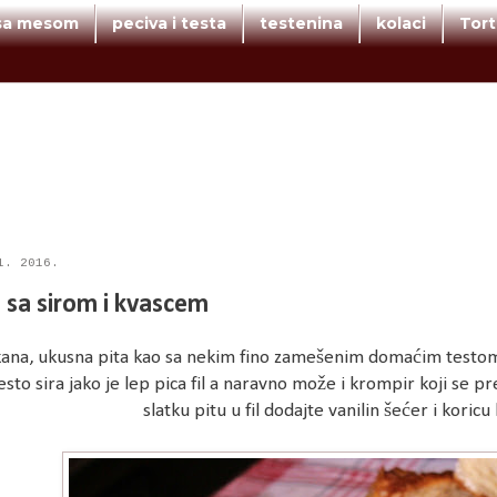
 sa mesom
peciva i testa
testenina
kolaci
Tor
1. 2016.
a sa sirom i kvascem
na, ukusna pita kao sa nekim fino zamešenim domaćim testom. 
sto sira jako je lep pica fil a naravno može i krompir koji se 
slatku pitu u fil dodajte vanilin šećer i koric