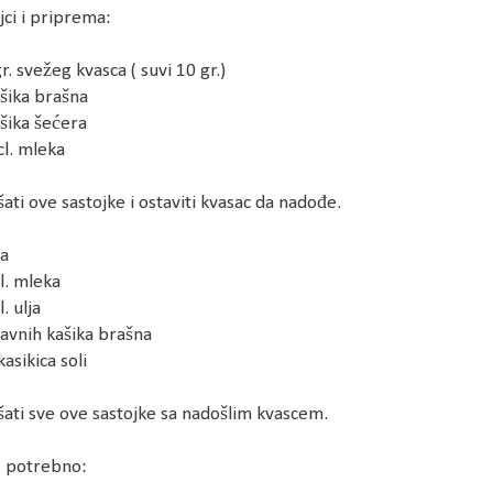
jci i priprema:
gr. svežeg kvasca ( suvi 10 gr.)
ašika brašna
ašika šećera
cl. mleka
ati ove sastojke i ostaviti kvasac da nadođe.
ja
cl. mleka
l. ulja
ravnih kašika brašna
kasikica soli
ati sve ove sastojke sa nadošlim kvascem.
e potrebno: