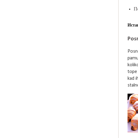
П
Иста
Posn
Posne
pamu
kolik
tope
kad i
stalno