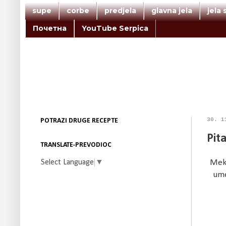
supe
corbe
predjela
glavna jela
jela
Почетна
YouTube Serpica
30. 1
POTRAZI DRUGE RECEPTE
Pit
TRANSLATE-PREVODIOC
Select Language
▼
Meka
ume