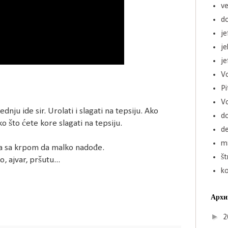
ve
d
je
j
je
Vo
Pi
V
ju ide sir. Urolati i slagati na tepsiju. Ako
d
o što ćete kore slagati na tepsiju.
de
ma
ena sa krpom da malko nadođe.
št
, ajvar, pršutu...
k
Архи
►
2