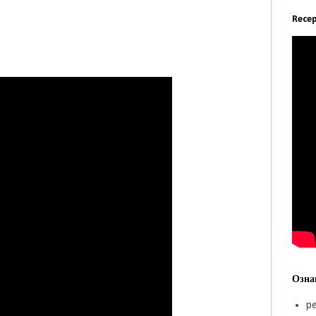
Recep
Озна
pe