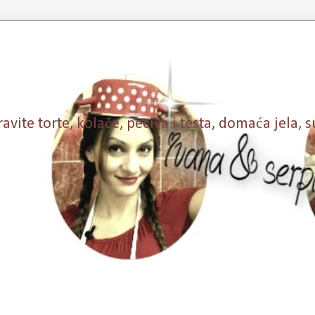
vite torte, kolače, peciva i testa, domaća jela