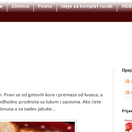
te
Zimnica
Posno
Ideje za komplet rucak
VID
Прија
П
К
Pravi se od gotovih kora i premaza od kvasca, a
predhodno prodinsta sa lukom i zacinima. Ako ćete
u limuna a za nadev jabuke...
Prija