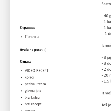
Sasto
- 40 
- 1 k
- 1 k
Странице
- 1 d
Почетна
Izmeš
Hvala na poseti :)
- 3 ja
Ознаке
- 3 d
- 2 dc
VIDEO RECEPT
- 20 
kolaci
- 1.5 
peciva i testa
glavna jela
Izmeš
brzi kolaci
brzi recepti
Još j
posno