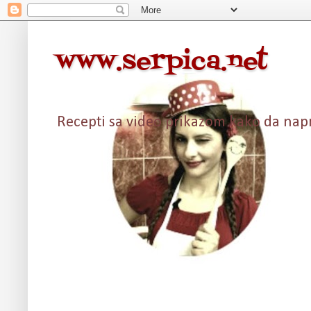
www.serpica.net
Recepti sa video prikazom kako da napra