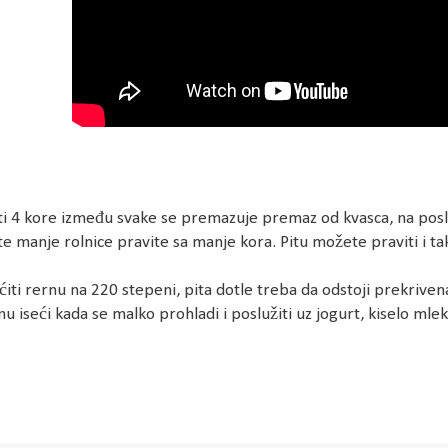
i 4 kore između svake se premazuje premaz od kvasca, na posledn
e manje rolnice pravite sa manje kora. Pitu možete praviti i tak
ćiti rernu na 220 stepeni, pita dotle treba da odstoji prekriv
u iseći kada se malko prohladi i poslužiti uz jogurt, kiselo mleko