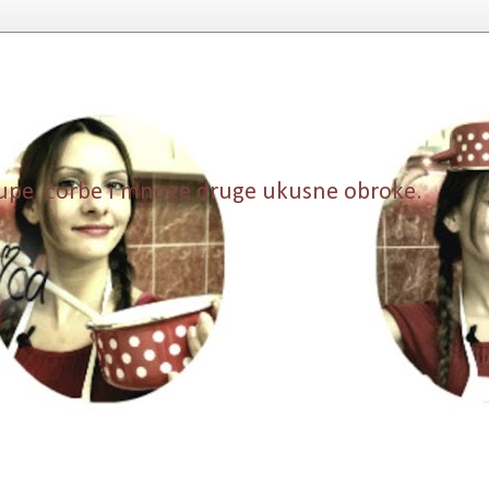
, supe, čorbe i mnoge druge ukusne obroke.