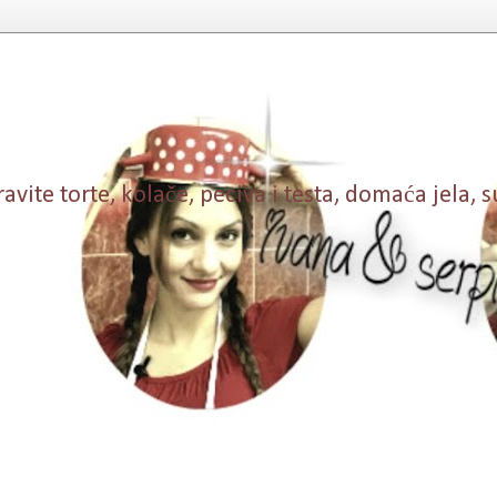
vite torte, kolače, peciva i testa, domaća jela