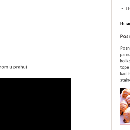
П
Иста
Posn
Posne
pamu
kolik
ćerom u prahu)
tope
kad i
stalno