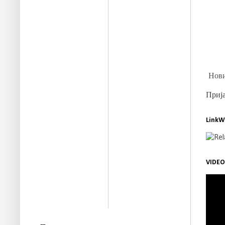
Нови
Прија
LinkW
VIDEO