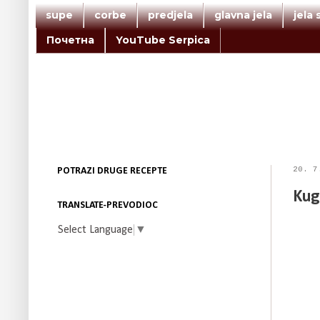
supe
corbe
predjela
glavna jela
jela
Почетна
YouTube Serpica
20. 7
POTRAZI DRUGE RECEPTE
Kug
TRANSLATE-PREVODIOC
Select Language
▼