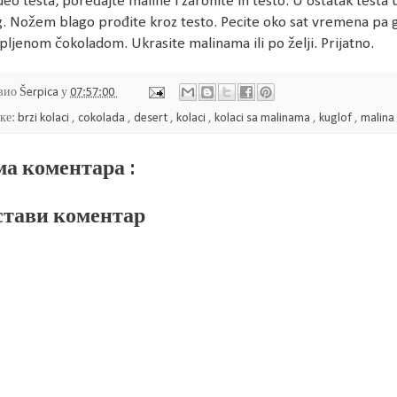
deo testa, poređajte maline i zaronite ih testo. U ostatak test
. Nožem blago prođite kroz testo. Pecite oko sat vremena pa ga o
pljenom čokoladom. Ukrasite malinama ili po želji. Prijatno.
вио
Šerpica
у
07:57:00
ке:
brzi kolaci
,
cokolada
,
desert
,
kolaci
,
kolaci sa malinama
,
kuglof
,
malina
а коментара :
тави коментар