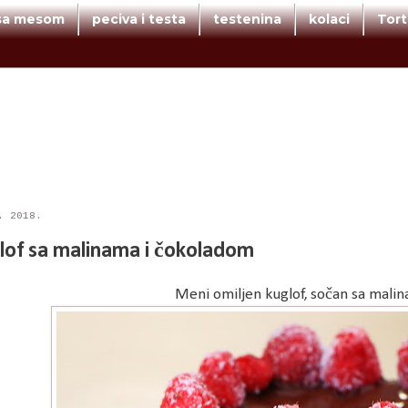
 sa mesom
peciva i testa
testenina
kolaci
Tor
. 2018.
lof sa malinama i čokoladom
Meni omiljen kuglof, sočan sa mali