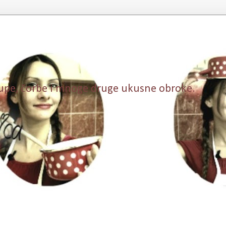
, supe, čorbe i mnoge druge ukusne obroke.