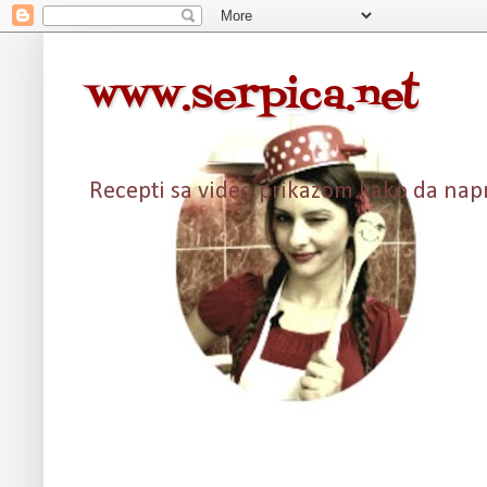
www.serpica.net
Recepti sa video prikazom kako da napra