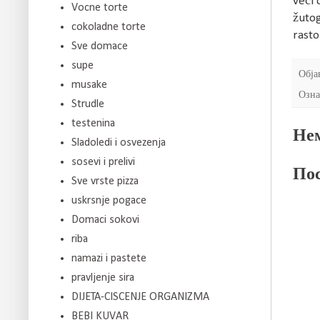
veći 
Vocne torte
žutog
cokoladne torte
rasto
Sve domace
supe
Обја
musake
Озна
Strudle
testenina
Нем
Sladoledi i osvezenja
sosevi i prelivi
Пос
Sve vrste pizza
uskrsnje pogace
Domaci sokovi
riba
namazi i pastete
pravljenje sira
DIJETA-CISCENJE ORGANIZMA
BEBI KUVAR