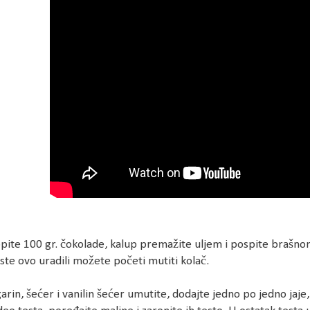
pite 100 gr. čokolade, kalup premažite uljem i pospite brašnom
ste ovo uradili možete početi mutiti kolač.
rin, šećer i vanilin šećer umutite, dodajte jedno po jedno jaje,