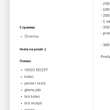
- 250
- 100
- 200
- 1 v
- 350
Странице
- pra
Почетна
- 300 
Hvala na poseti :)
Preli
Ознаке
VIDEO RECEPT
kolaci
peciva i testa
glavna jela
brzi kolaci
brzi recepti
posno