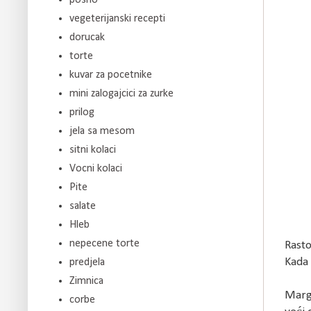
vegeterijanski recepti
dorucak
torte
kuvar za pocetnike
mini zalogajcici za zurke
prilog
jela sa mesom
sitni kolaci
Vocni kolaci
Pite
salate
Hleb
nepecene torte
Rasto
Kada 
predjela
Zimnica
Marga
corbe