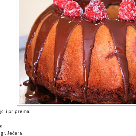
jci i priprema:
ja
 gr. šećera