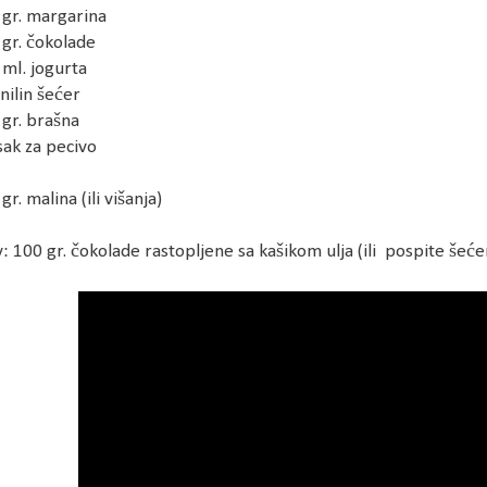
 gr. margarina
 gr. čokolade
 ml. jogurta
anilin šećer
 gr. brašna
sak za pecivo
gr. malina (ili višanja)
v: 100 gr. čokolade rastopljene sa kašikom ulja (ili pospite še