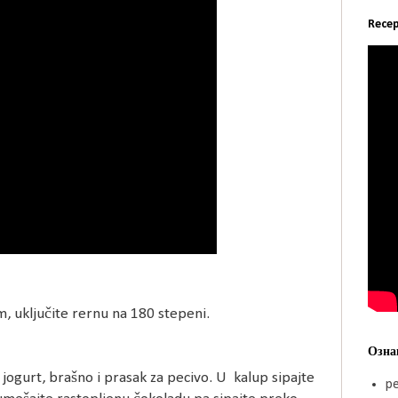
Recep
, uključite rernu na 180 stepeni.
Озна
 jogurt, brašno i prasak za pecivo. U kalup sipajte
pe