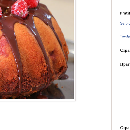
Prati
Serpi
Такођ
Стра
Прат
Стра