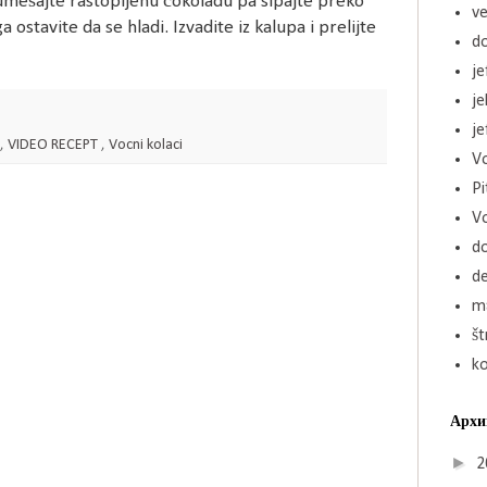
a umešajte rastopljenu čokoladu pa sipajte preko
ve
stavite da se hladi. Izvadite iz kalupa i prelijte
d
je
j
je
,
VIDEO RECEPT
,
Vocni kolaci
Vo
Pi
V
d
de
ma
št
k
Архи
►
2