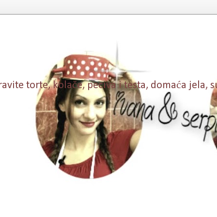
vite torte, kolače, peciva i testa, domaća jela