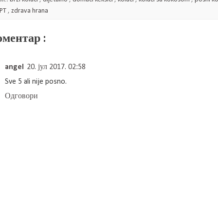
EPT
,
zdrava hrana
оментар :
angel
20. јул 2017. 02:58
Sve 5 ali nije posno.
Одговори