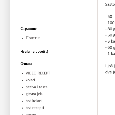
Sasto
- 50 
- 100
Странице
- 80 
- 30 
Почетна
- 3 k
- 60 
Hvala na poseti :)
- 1 k
Ознаке
I još
dve j
VIDEO RECEPT
kolaci
peciva i testa
glavna jela
brzi kolaci
brzi recepti
posno