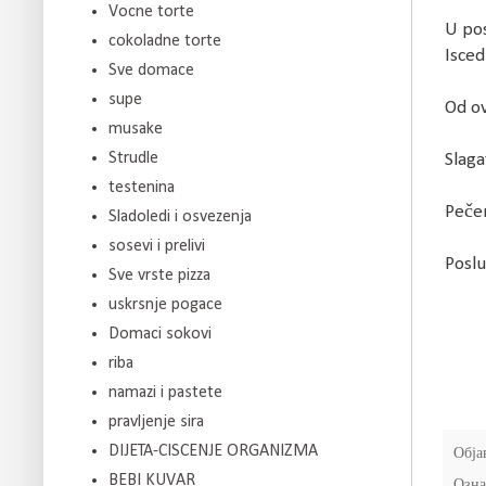
Vocne torte
U pos
cokoladne torte
Isced
Sve domace
supe
Od ov
musake
Strudle
Slaga
testenina
Pečen
Sladoledi i osvezenja
sosevi i prelivi
Poslu
Sve vrste pizza
uskrsnje pogace
Domaci sokovi
riba
namazi i pastete
pravljenje sira
DIJETA-CISCENJE ORGANIZMA
Обја
BEBI KUVAR
Озна