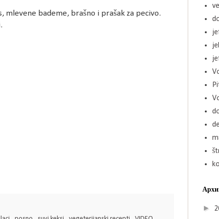
ve
s, mlevene bademe, brašno i prašak za pecivo.
d
.
je
j
je
Vo
Pi
V
d
de
ma
št
k
Архи
►
2
laci
,
posno
,
suvi keksi
,
vegeterijanski recepti
,
VIDEO