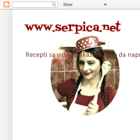
www.serpica.net
Recepti sa video prikazom kako da napra