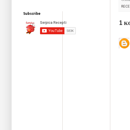
REC
Subscribe
1 к