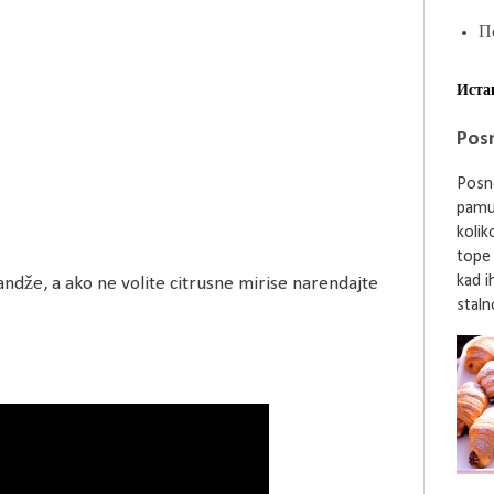
П
Иста
Posn
Posne
pamu
kolik
tope
kad i
randže, a ako ne volite citrusne mirise narendajte
stalno