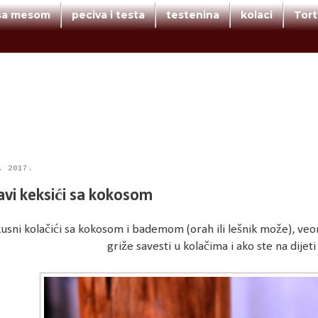
 sa mesom
peciva i testa
testenina
kolaci
Tor
. 2017.
avi keksići sa kokosom
usni kolačići sa kokosom i bademom (orah ili lešnik može), veo
griže savesti u kolačima i ako ste na dijet