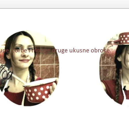
, supe, čorbe i mnoge druge ukusne obroke.