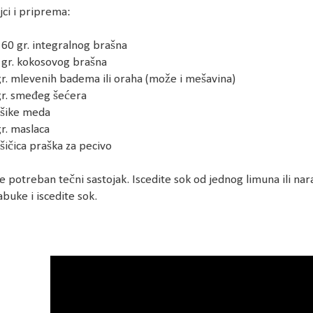
jci i priprema:
- 60 gr. integralnog brašna
 gr. kokosovog brašna
gr. mlevenih badema ili oraha (može i mešavina)
gr. smeđeg šećera
ašike meda
gr. maslaca
ašičica praška za pecivo
 je potreban tečni sastojak. Iscedite sok od jednog limuna ili na
abuke i iscedite sok.