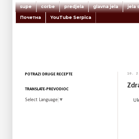
supe
corbe
predjela
glavna jela
jela
Почетна
YouTube Serpica
10. 2
POTRAZI DRUGE RECEPTE
Zdr
TRANSLATE-PREVODIOC
Select Language
▼
Uk