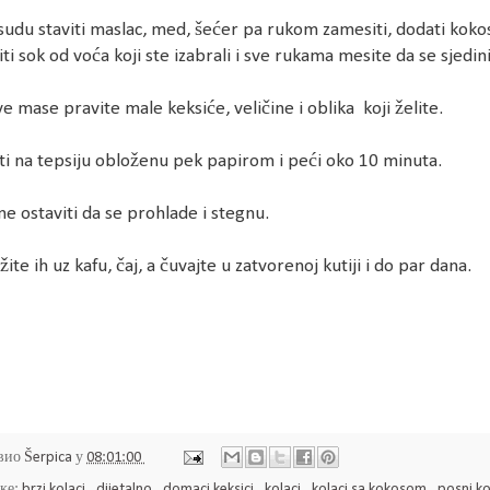
udu staviti maslac, med, šećer pa rukom zamesiti, dodati koko
iti sok od voća koji ste izabrali i sve rukama mesite da se sjedini
e mase pravite male keksiće, veličine i oblika koji želite.
ti na tepsiju obloženu pek papirom i peći oko 10 minuta.
e ostaviti da se prohlade i stegnu.
žite ih uz kafu, čaj, a čuvajte u zatvorenoj kutiji i do par dana.
вио
Šerpica
у
08:01:00
ке:
brzi kolaci
,
dijetalno
,
domaci keksici
,
kolaci
,
kolaci sa kokosom
,
posni ko