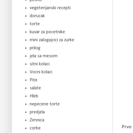
vegeterijanski recepti
dorucak
torte
kuvar za pocetnike
mini zalogajcici za zurke
prilog
jela sa mesom
sitni kolaci
Vocni kolaci
Pite
salate
Hleb
nepecene torte
predjela
Zimnica
Prvo 
corbe