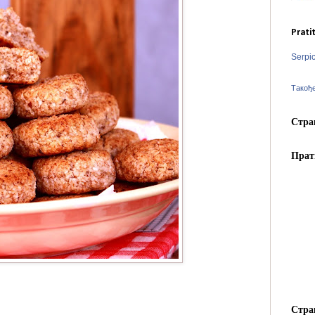
Prati
Serpi
Такођ
Стра
Прат
Стра