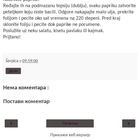
Ređajte ih na podmazanu tepsiju (dublju), svaku papriku zatvorite
peteljkom koju niste bacili. Odgore nakapajte malo ulja, prekrite
folijom i pecite oko sat vremena na 220 stepeni. Pred kraj
sklonite foliju i pecite dok paprike ne porumene.
Poslužite uz neku salatu, kiselu pavlaku ili kajmak.
Prijtano!
Šerpica
у
09:59:00
Дели
Нема коментара :
Постави коментар
‹
›
Почетна
Прикажи веб верзију