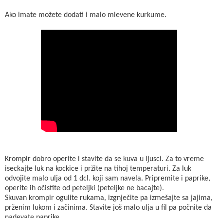
Ako imate možete dodati i malo mlevene kurkume.
Krompir dobro operite i stavite da se kuva u ljusci. Za to vreme
iseckajte luk na kockice i pržite na tihoj temperaturi. Za luk
odvojite malo ulja od 1 dcl. koji sam navela. Pripremite i paprike,
operite ih očistite od peteljki (peteljke ne bacajte).
Skuvan krompir ogulite rukama, izgnječite pa izmešajte sa jajima,
prženim lukom i začinima. Stavite još malo ulja u fil pa počnite da
nadevate paprike.