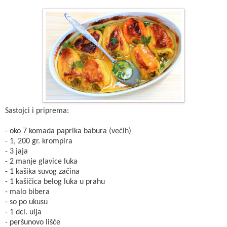
Sastojci i priprema:
- oko 7 komada paprika babura (većih)
- 1, 200 gr. krompira
- 3 jaja
- 2 manje glavice luka
- 1 kašika suvog začina
- 1 kašičica belog luka u prahu
- malo bibera
- so po ukusu
- 1 dcl. ulja
- peršunovo lišće