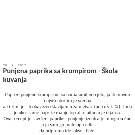
26. 7. 2017.
Punjena paprika sa krompirom - Škola
kuvanja
Paprike punjene krompirom su nama omiljeno jelo, ja ih pravim
najviše dok im je sezona
ali i zimi jer ih obavezno stavljam u zamrzivač (pun džak ☺). Tada
je ukus same paprike manje lep ali u pitanju je nijansa.
Ovaj recept je savršen, paprike i punjenje iznutra je mnogo sočno
a ja sam ga malo uprostila
da priprema ide lakše i brže.