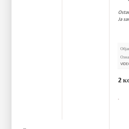
Ostav
Ja sa
Обја
Озна
VIDE
2 к