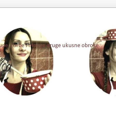
, supe, čorbe i mnoge druge ukusne obroke.