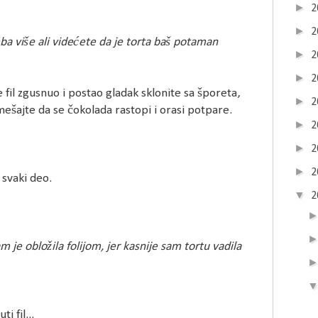
►
2
►
2
a više ali videćete da je torta baš potaman
►
2
►
2
il zgusnuo i postao gladak sklonite sa šporeta,
►
2
ešajte da se čokolada rastopi i orasi potpare.
►
2
►
2
►
2
svaki deo.
▼
2
am je obložila folijom, jer kasnije sam tortu vadila
i fil...