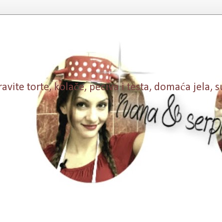
vite torte, kolače, peciva i testa, domaća jela