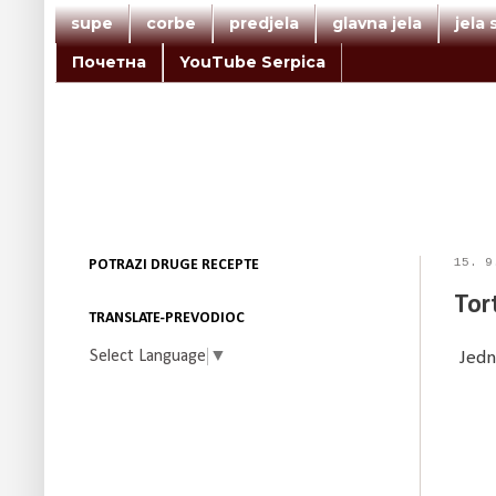
supe
corbe
predjela
glavna jela
jela
Почетна
YouTube Serpica
15. 9
POTRAZI DRUGE RECEPTE
Tor
TRANSLATE-PREVODIOC
Select Language
▼
Jedn