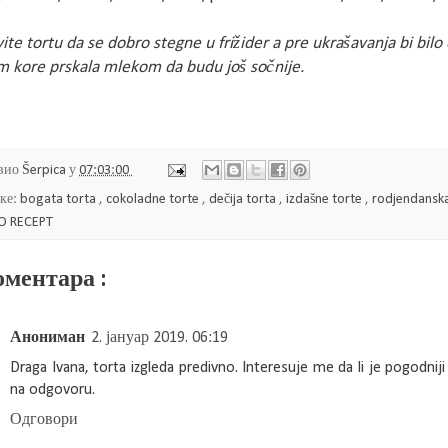
ite tortu da se dobro stegne u frižider a pre ukrašavanja bi bil
m kore prskala mlekom da budu još sočnije.
вио
Šerpica
у
07:03:00
ке:
bogata torta
,
cokoladne torte
,
dečija torta
,
izdašne torte
,
rodjendansk
O RECEPT
оментара :
Анониман
2. јануар 2019. 06:19
Draga Ivana, torta izgleda predivno. Interesuje me da li je pogodnij
na odgovoru.
Одговори