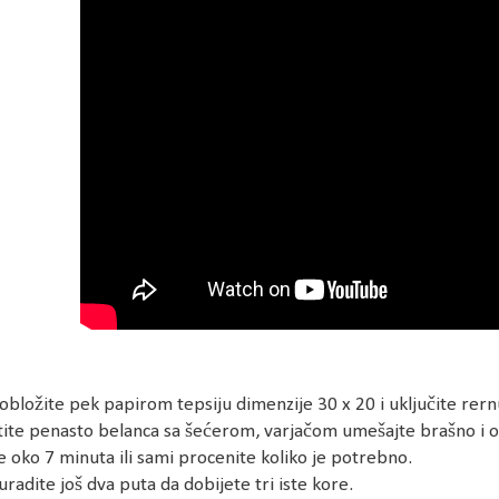
obložite pek papirom tepsiju dimenzije 30 x 20 i uključite rern
te penasto belanca sa šećerom, varjačom umešajte brašno i orah
e oko 7 minuta ili sami procenite koliko je potrebno.
uradite još dva puta da dobijete tri iste kore.