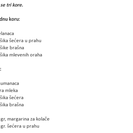
se tri kore.
dnu koru:
elanaca
ašika šećera u prahu
ašike brašna
ašika mlevenih oraha
:
 žumanaca
itra mleka
ašika šećera
ašika brašna
 gr, margarina za kolače
 gr. šećera u prahu