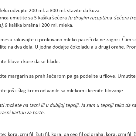
eka odvojite 200 ml. a 800 ml. stavite da kuva.
nca umutite sa 5 kašika šećera
(u drugim receptima šećera treb
a),
9 kašika brašna i 200 ml. mleka.
mesu zakuvajte u prokuvano mleko pazeći da ne zagori. Čim se f
ite na dva dela. U jedna dodajte čokoladu a u drugi orahe. Prom
ite filove i kore da se hlade.
te margarin sa prah šećerom pa ga podelite u filove. Umutite 
te još i šlag krem od vanile sa mlekom i krenite filovanje.
ati možete na tacni ili u dubljoj tepsiji. Ja sam u tepsiji tako da s
rasni karton za torte.
e: kora, crni fil, žuti fil, kora, pa ceo fil od oraha, kora, crni fil, žut