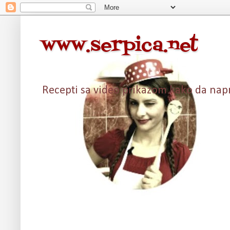
www.serpica.net
Recepti sa video prikazom kako da napra