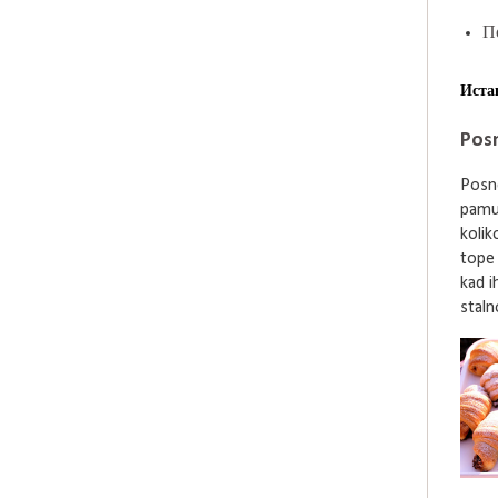
П
Иста
Posn
Posne
pamu
kolik
tope
kad i
stalno