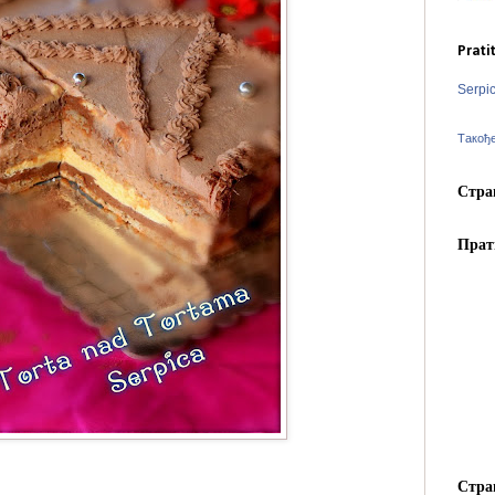
Prati
Serpi
Такођ
Стра
Прат
Стра