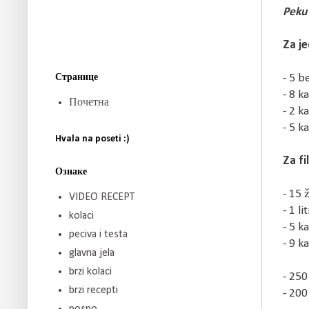
Peku 
Za je
Странице
- 5 b
- 8 k
Почетна
- 2 k
- 5 k
Hvala na poseti :)
Za fil
Ознаке
- 15
VIDEO RECEPT
- 1 l
kolaci
- 5 k
peciva i testa
- 9 k
glavna jela
brzi kolaci
- 250
brzi recepti
- 200
posno