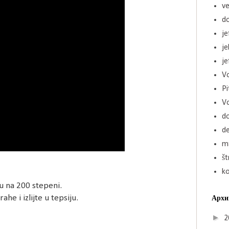
ve
d
je
j
je
Vo
Pi
V
d
de
ma
št
k
u na 200 stepeni.
e i izlijte u tepsiju.
Архи
►
2