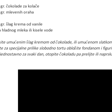
 gr. čokolade za kolače
 gr. mlevenih oraha
 gr. šlag krema od vanile
ja hladnog mleka ili kisele vode
ite umućenim šlag kremom od čokolade, ili umućenom slatkom p
te za specijalne prilike slobodno tortu obložite fondanom i figur
, jednostavno za svaki dan, otopite čokoladu pa prelijte ili naprsk