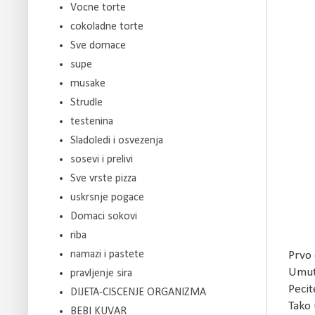
Vocne torte
cokoladne torte
Sve domace
supe
musake
Strudle
testenina
Sladoledi i osvezenja
sosevi i prelivi
Sve vrste pizza
uskrsnje pogace
Domaci sokovi
riba
namazi i pastete
Prvo 
Umuti
pravljenje sira
Pecit
DIJETA-CISCENJE ORGANIZMA
Tako 
BEBI KUVAR