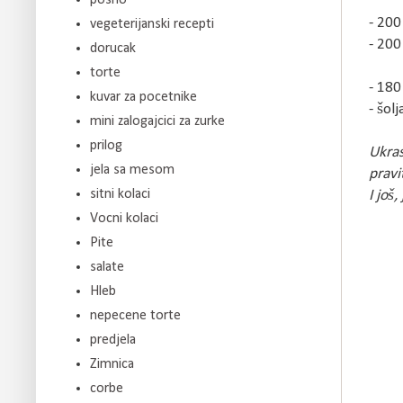
- 200
vegeterijanski recepti
- 200
dorucak
torte
- 180
kuvar za pocetnike
- šol
mini zalogajcici za zurke
prilog
Ukras
jela sa mesom
pravi
sitni kolaci
I još
Vocni kolaci
Pite
salate
Hleb
nepecene torte
predjela
Zimnica
corbe