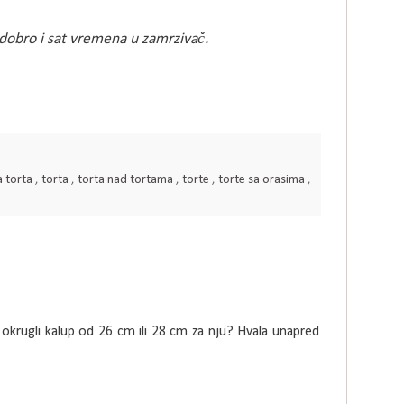
o dobro i sat vremena u zamrzivač.
a torta
,
torta
,
torta nad tortama
,
torte
,
torte sa orasima
,
i okrugli kalup od 26 cm ili 28 cm za nju? Hvala unapred