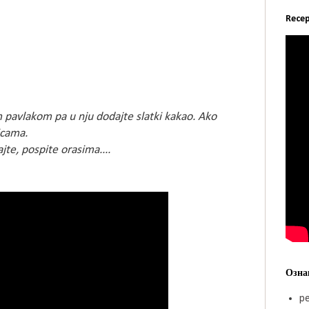
Recep
avlakom pa u nju dodajte slatki kakao. Ako
icama.
ajte, pospite orasima....
Озна
pe