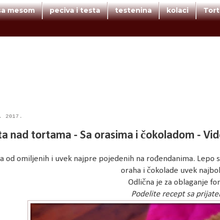
 sa mesom
peciva i testa
testenina
kolaci
Tor
. 2017.
ta nad tortama - Sa orasima i čokoladom - Vi
a od omiljenih i uvek najpre pojedenih na rođendanima. Lepo se
oraha i čokolade uvek najbo
Odlična je za oblaganje f
Podelite recept sa prijate