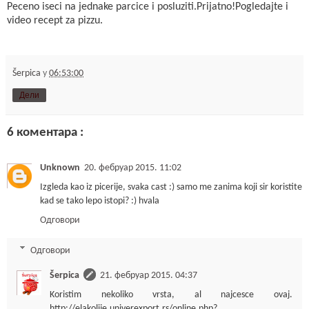
Peceno iseci na jednake parcice i posluziti.Prijatno!Pogledajte i
video recept za pizzu.
Šerpica
у
06:53:00
Дели
6 коментара :
Unknown
20. фебруар 2015. 11:02
Izgleda kao iz picerije, svaka cast :) samo me zanima koji sir koristite
kad se tako lepo istopi? :) hvala
Одговори
Одговори
Šerpica
21. фебруар 2015. 04:37
Koristim nekoliko vrsta, al najcesce ovaj.
http://elakolije.univerexport.rs/online.php?