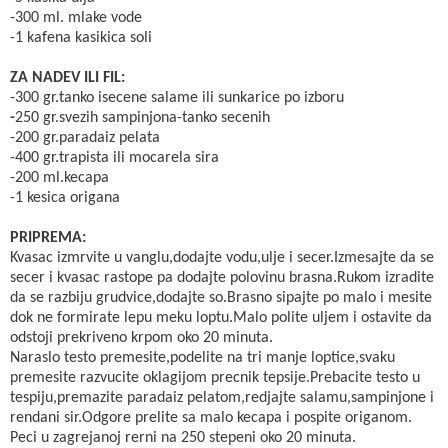
-300 ml. mlake vode
-1 kafena kasikica soli
ZA NADEV ILI FIL:
-300 gr.tanko isecene salame ili sunkarice po izboru
-
250 gr.svezih sampinjona-tanko secenih
-200 gr.paradaiz pelata
-400 gr.trapista ili mocarela sira
-200 ml.kecapa
-1 kesica origana
PRIPREMA:
Kvasac izmrvite u vanglu,dodajte vodu,ulje i secer.Izmesajte da se
secer i kvasac rastope pa dodajte polovinu brasna.Rukom izradite
da se razbiju grudvice,dodajte so.Brasno sipajte po malo i mesite
dok ne formirate lepu meku loptu.Malo polite uljem i ostavite da
odstoji prekriveno krpom oko 20 minuta.
Naraslo testo premesite,podelite na tri manje loptice,svaku
premesite razvucite oklagijom precnik tepsije.Prebacite testo u
tespiju,premazite paradaiz pelatom,redjajte salamu,sampinjone i
rendani sir.Odgore prelite sa malo kecapa i pospite origanom.
Peci u zagrejanoj rerni na 250 stepeni oko 20 minuta.