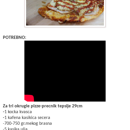
POTREBNO:
Za tri okrugle pizze-precnik tepsije 29cm
-
1 kocka kvasca
-
1 kafena kasikica secera
-700-750 gr.mekog brasna
-5 kasika ulja