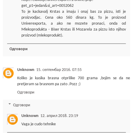
get_p1=jedan&si_art=0052062
To je kackavalj Krstas a imaju i onaj bas za pizzu, isti je
proizvodjac. Cena oko 560 dinara kg. To je proizvod
Univerexporta, a ako ne mozete pronaci, onda od
Mlekoprodukta - Biser Krstas ili Mozarela za pizzu isto njihov
proizvod (mlekoprodukt).
Одговори
Unknown
15. септембар 2016. 07:55
Koliko je kasika brasna otprilike 700 grama ,bojim se da ne
pretjeram sa brasnom pa zato .Pozz ;)
Одговори
Одговори
Unknown
12. април 2018. 23:19
Vaga je cudo tehnike