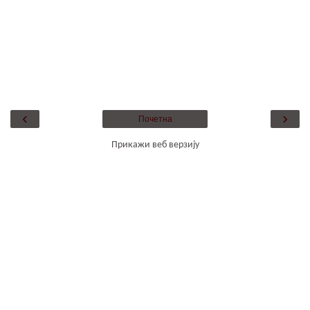
‹
›
Почетна
Прикажи веб верзију