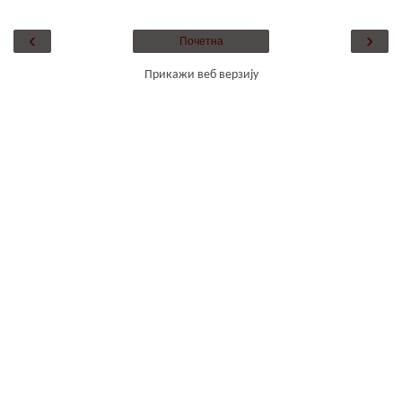
‹
›
Почетна
Прикажи веб верзију