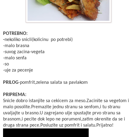
POTREBNO:
-
nekoliko snicli(kolicinu po potrebi)
-malo brasna
-suvog zacina-vegeta
-malo senfa
-so
-uje za pecenje
PRILOG
-pomfrit,zelena salata sa pavlakom
PRIPREMA:
Snicle dobro istanjite sa cekicem za meso.Zacinite sa vegetom i
malo posolite.Premazite jednu stranu sa senfom,i tu stranu
uvaljajte u brasno.U zagrejano ulje spustajte prvo stranu sa
brasnom,i pecite dok lepo ne porumeni,zatim okrenite da se i
druga strana pece.Posluzite uz pomfrit i salatu.Prijatno!