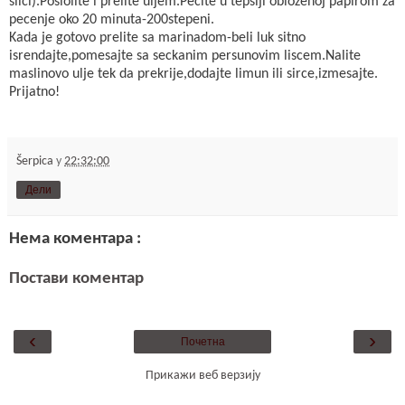
slici).Poslolite i prelite uljem.Pecite u tepsiji oblozenoj papirom za
pecenje oko 20 minuta-200stepeni.
Kada je gotovo prelite sa marinadom-beli luk sitno
isrendajte,pomesajte sa seckanim persunovim liscem.Nalite
maslinovo ulje tek da prekrije,dodajte limun ili sirce,izmesajte.
Prijatno!
Šerpica
у
22:32:00
Дели
Нема коментара :
Постави коментар
‹
›
Почетна
Прикажи веб верзију