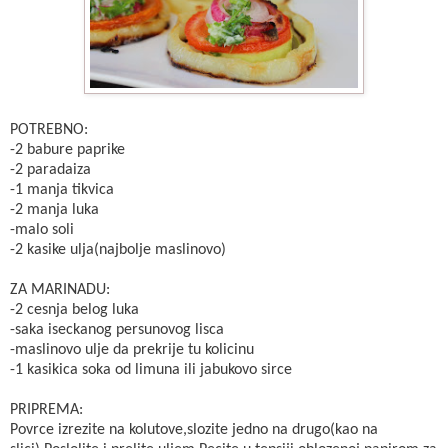
POTREBNO:
-2 babure paprike
-2 paradaiza
-1 manja tikvica
-2 manja luka
-malo soli
-2 kasike ulja(najbolje maslinovo)
ZA MARINADU:
-2 cesnja belog luka
-saka iseckanog persunovog lisca
-maslinovo ulje da prekrije tu kolicinu
-1 kasikica soka od limuna ili jabukovo sirce
PRIPREMA:
Povrce izrezite na kolutove,slozite jedno na drugo(kao na