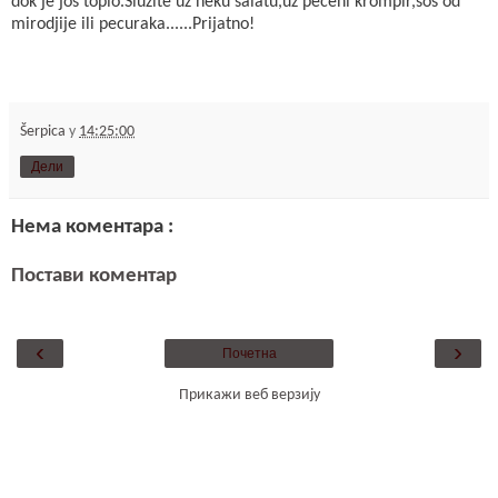
dok je jos toplo.Sluzite uz neku salatu,uz peceni krompir,sos od
mirodjije ili pecuraka......Prijatno!
Šerpica
у
14:25:00
Дели
Нема коментара :
Постави коментар
‹
›
Почетна
Прикажи веб верзију