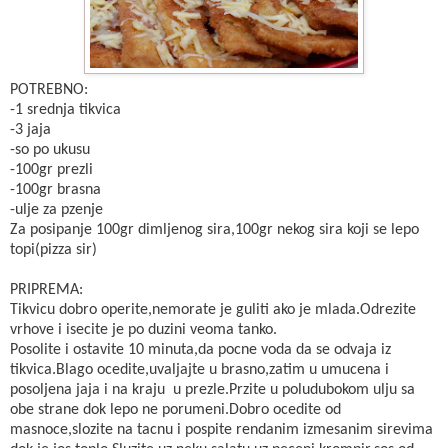
POTREBNO:
-1 srednja tikvica
-3 jaja
-so po ukusu
-100gr prezli
-100gr brasna
-ulje za pzenje
Za posipanje 100gr dimljenog sira,100gr nekog sira koji se lepo
topi(pizza sir)
PRIPREMA:
Tikvicu dobro operite,nemorate je guliti ako je mlada.Odrezite
vrhove i isecite je po duzini veoma tanko.
Posolite i ostavite 10 minuta,da pocne voda da se odvaja iz
tikvica.Blago ocedite,uvaljajte u brasno,zatim u umucena i
posoljena jaja i na kraju u prezle.Przite u poludubokom ulju sa
obe strane dok lepo ne porumeni.Dobro ocedite od
masnoce,slozite na tacnu i pospite rendanim izmesanim sirevima