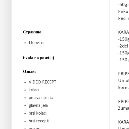
-50
Pek
Peci 
KARA
Странице
-150
Почетна
-2dcl
-150g
Hvala na poseti :)
-150 
Ознаке
PRIP
Umuti
VIDEO RECEPT
kore.
kolaci
peciva i testa
PRIP
glavna jela
Zuman
brzi kolaci
brzi recepti
KARA
posno