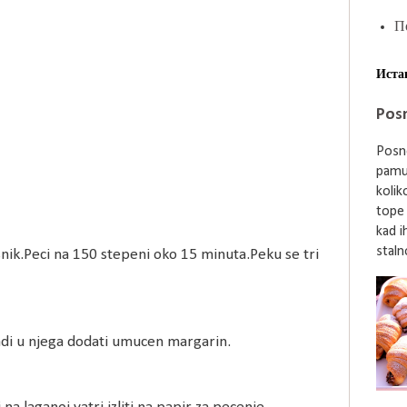
П
Иста
Posn
Posne
pamu
kolik
tope
kad i
stalno
nik.Peci na 150 stepeni oko 15 minuta.Peku se tri
adi u njega dodati umucen margarin.