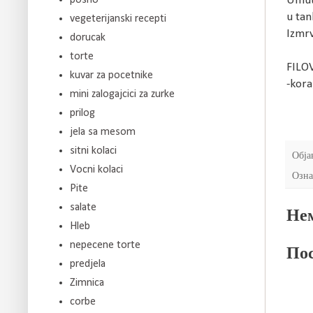
Umuti
u tan
vegeterijanski recepti
Izmrv
dorucak
torte
FILO
kuvar za pocetnike
-kora,
mini zalogajcici za zurke
prilog
jela sa mesom
sitni kolaci
Обја
Vocni kolaci
Озна
Pite
salate
Нем
Hleb
nepecene torte
Пос
predjela
Zimnica
corbe