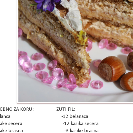
TREBNO ZA KORU: ZUTI FIL:
4 belanca -12 belanaca
 kasike secera -12 kasika secera
 kasike brasna -3 kasike brasna