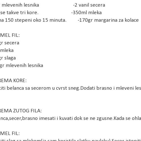
gr mlevenih lesnika -2 vanil secera
u se takve tri kore. -350ml mleka
na 150 stepeni
oko 15 minuta. -170gr margarina za kolace
MEL FIL:
gr secera
 mleka
r slaga
gr mlevenih lesnika
REMA KORE:
ti belanca sa secerom u cvrst sneg.Dodati brasno i mleveni les
REMA ZUTOG FILA:
ca,secer,brasno imesati i kuvati dok se ne zgusne.Kada se ohl
MEL FIL: