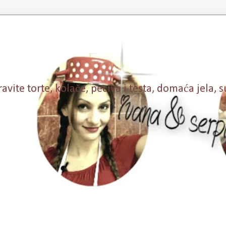
vite torte, kolače, peciva i testa, domaća jela