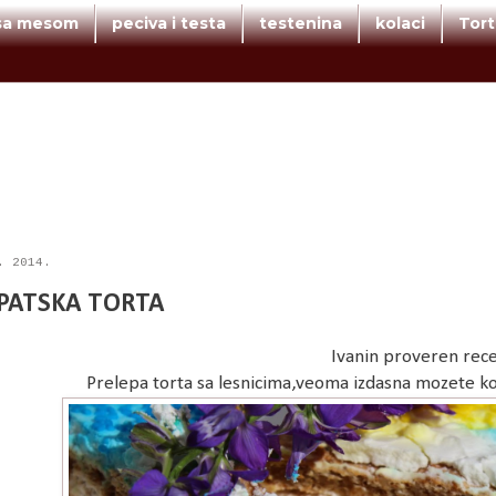
 sa mesom
peciva i testa
testenina
kolaci
Tor
. 2014.
PATSKA TORTA
Ivanin proveren rec
Prelepa torta sa lesnicima,veoma izdasna mozete kor