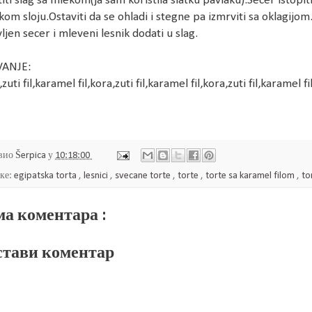
ti slag sa mlekom(ja sam koristila slatku pavlaku).Secer istopiti 
kom sloju.Ostaviti da se ohladi i stegne pa izmrviti sa oklagijom
ljen secer i mleveni lesnik dodati u slag.
VANJE:
zuti fil,karamel fil,kora,zuti fil,karamel fil,kora,zuti fil,karamel fi
вио
Šerpica
у
10:18:00
ке:
egipatska torta
,
lesnici
,
svecane torte
,
torte
,
torte sa karamel filom
,
to
а коментара :
тави коментар