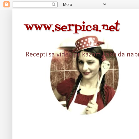
www.serpica.net
Recepti sa video prikazom kako da napra