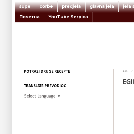
supe
corbe
predjela
glavna jela
jela
Почетна
YouTube Serpica
18. 7
POTRAZI DRUGE RECEPTE
EGI
TRANSLATE-PREVODIOC
Select Language
▼