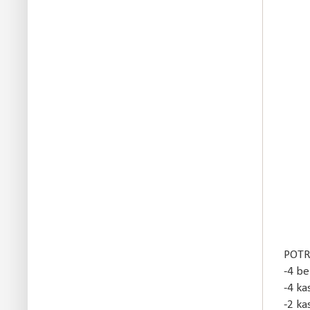
PO
-
-4
-2