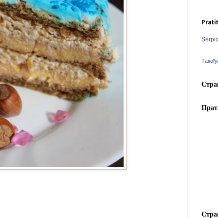
Prati
Serpi
Такођ
Стра
Прат
Стра