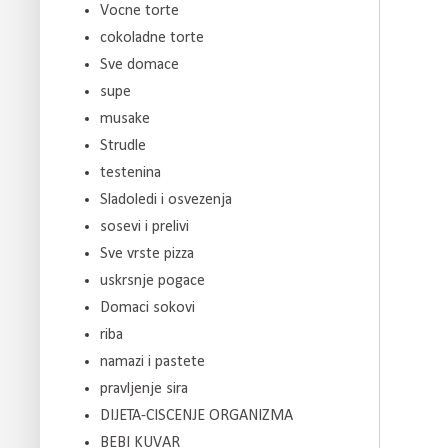
Vocne torte
cokoladne torte
Sve domace
supe
musake
Strudle
testenina
Sladoledi i osvezenja
sosevi i prelivi
Sve vrste pizza
uskrsnje pogace
Domaci sokovi
riba
namazi i pastete
pravljenje sira
DIJETA-CISCENJE ORGANIZMA
BEBI KUVAR