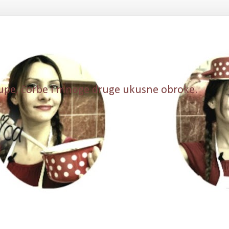
, supe, čorbe i mnoge druge ukusne obroke.