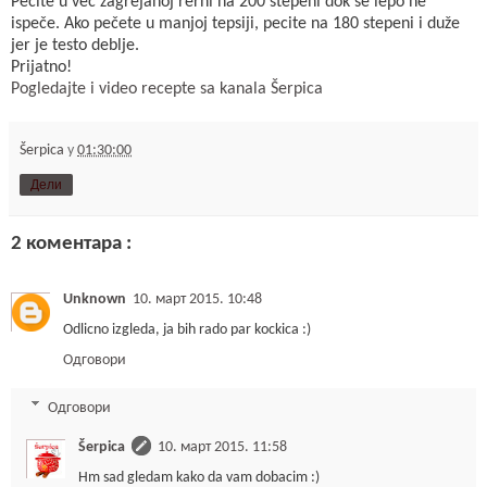
Pecite u već zagrejanoj rerni na 200 stepeni dok se lepo ne
ispeče. Ako pečete u manjoj tepsiji, pecite na 180 stepeni i duže
jer je testo deblje.
Prijatno!
Pogledajte i video recepte sa kanala Šerpica
Šerpica
у
01:30:00
Дели
2 коментара :
Unknown
10. март 2015. 10:48
Odlicno izgleda, ja bih rado par kockica :)
Одговори
Одговори
Šerpica
10. март 2015. 11:58
Hm sad gledam kako da vam dobacim :)