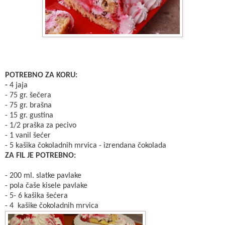
POTREBNO ZA KORU:
-
4 jaja
- 75 gr. šečera
- 75 gr. brašna
- 15 gr. gustina
- 1/2 praška za pecivo
- 1 vanil šećer
- 5 kašika čokoladnih mrvica - izrendana čokolada
ZA FIL JE POTREBNO:
- 200 ml. slatke pavlake
- pola čaše kisele pavlake
- 5- 6 kašika šećera
- 4 kašike čokoladnih mrvica