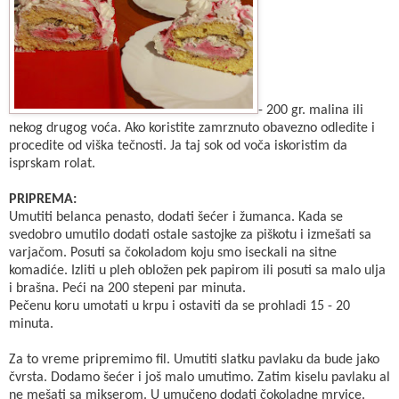
- 200 gr. malina ili
nekog drugog voća. Ako koristite zamrznuto obavezno odledite i
procedite od viška tečnosti. Ja taj sok od voča iskoristim da
isprskam rolat.
PRIPREMA:
Umutiti belanca penasto, dodati šećer i žumanca. Kada se
svedobro umutilo dodati ostale sastojke za piškotu i izmešati sa
varjačom. Posuti sa čokoladom koju smo iseckali na sitne
komadiće. Izliti u pleh obložen pek papirom ili posuti sa malo ulja
i brašna. Peći na 200 stepeni par minuta.
Pečenu koru umotati u krpu i ostaviti da se prohladi 15 - 20
minuta.
Za to vreme pripremimo fil. Umutiti slatku pavlaku da bude jako
čvrsta. Dodamo šećer i još malo umutimo. Zatim kiselu pavlaku al
ne mešati sa mikserom. U umučeno dodati čokoladne mrvice.