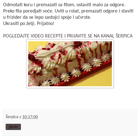
Odmotati koru i premazati sa filom, ostaviti malo za odgore.
Preko fila poredjati voće. Uviti u rolat, premazati odgore i staviti
u frizider da se lepo sastojci spoje i učvrste.
Ukrasiti po želji. Prijatno!
POGLEDAJTE VIDEO RECEPTE I PRIJAVITE SE NA KANAL ŠERPICA
Šerpica
у
10:17:00
Дели