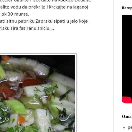
,celer ogulite i iseckajte na kockice.Dodajte
alite vodu da prekrije i krckajte na laganoj
Recep
i ok 30 munta.
ti sitnu papriku.Zaprsku sipati u jelo koje
sku sira,fasiranu sniclu....
Озна
pe