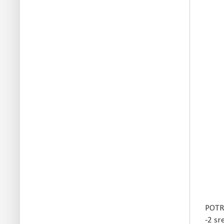
POTR
-2 sr