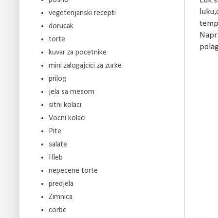
Luk s
luku,
vegeterijanski recepti
tempe
dorucak
Napra
torte
polag
kuvar za pocetnike
mini zalogajcici za zurke
prilog
jela sa mesom
sitni kolaci
Vocni kolaci
Pite
salate
Hleb
nepecene torte
predjela
Zimnica
corbe