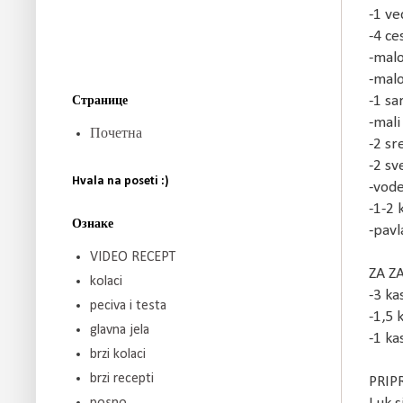
-1 ve
-4 ce
-malo
-malo
-1 sa
Странице
-mali
Почетна
-2 sr
-2 sv
Hvala na poseti :)
-vode
-1-2 
Ознаке
-pavl
VIDEO RECEPT
ZA Z
kolaci
-3 ka
peciva i testa
-1,5 
glavna jela
-1 ka
brzi kolaci
brzi recepti
PRIP
posno