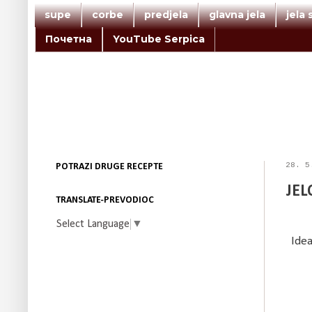
supe
corbe
predjela
glavna jela
jela
Почетна
YouTube Serpica
28. 5
POTRAZI DRUGE RECEPTE
JEL
TRANSLATE-PREVODIOC
Select Language
▼
Idea