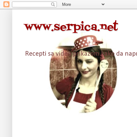
www.serpica.net
Recepti sa video prikazom kako da napra