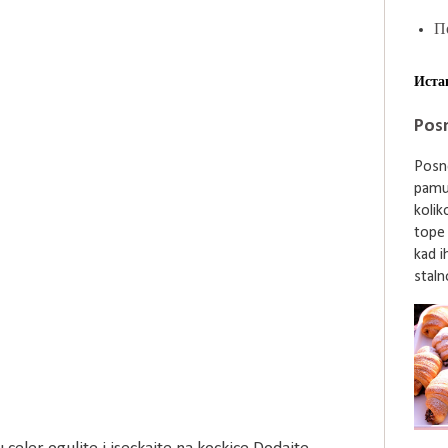
П
Иста
Posn
Posne
pamu
kolik
tope
kad i
stalno