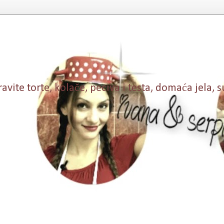
vite torte, kolače, peciva i testa, domaća jela