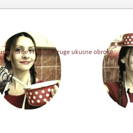
, supe, čorbe i mnoge druge ukusne obroke.