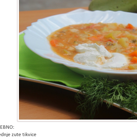
EBNO:
ednje zute tikvice