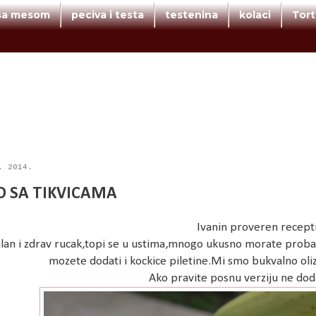
 sa mesom
peciva i testa
testenina
kolaci
Tor
. 2014.
O SA TIKVICAMA
Ivanin proveren recept
lan i zdrav rucak,topi se u ustima,mnogo ukusno morate probati
mozete dodati i kockice piletine.Mi smo bukvalno oliz
Ako pravite posnu verziju ne dod