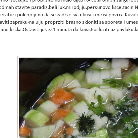
itno iseckajte i proprzite na malo ulja.Tikvice,krompir,sargarepu
odmah stavite paradiz,beli luk,mirodjiju,persunovo lisce,zacin.N
raturi poklopljeno da se zadrze svi ukusi i mirisi povrca.Kuvat
viti zaprsku-na ulju proprziti brasno,skloniti sa sporeta i umesa
ano krcka.Ostaviti jos 3-4 minuta da kuva.Posluziti uz pavlaku,kri