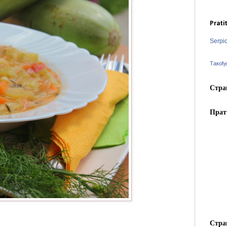
Prati
Serpi
Такођ
Стра
Прат
Стра