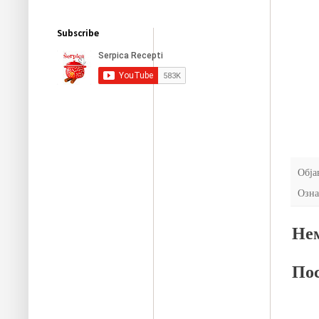
Subscribe
Обја
Озна
Нем
Пос