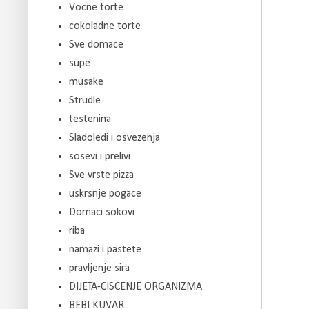
Vocne torte
cokoladne torte
Sve domace
supe
musake
Strudle
testenina
Sladoledi i osvezenja
sosevi i prelivi
Sve vrste pizza
uskrsnje pogace
Domaci sokovi
riba
namazi i pastete
pravljenje sira
DIJETA-CISCENJE ORGANIZMA
BEBI KUVAR