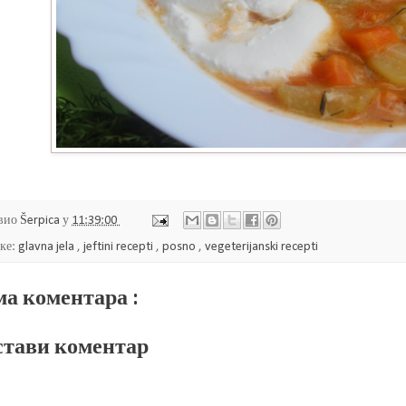
вио
Šerpica
у
11:39:00
ке:
glavna jela
,
jeftini recepti
,
posno
,
vegeterijanski recepti
а коментара :
тави коментар