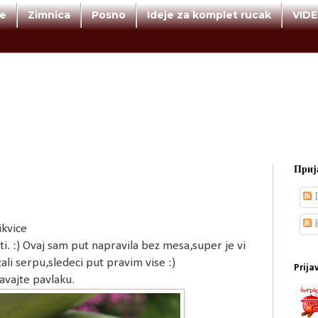
te
Zimnica
Posno
Ideje za komplet rucak
VID
Прија
П
К
ikvice
. :) Ovaj sam put napravila bez mesa,super je vi
ali serpu,sledeci put pravim vise :)
Prija
avajte pavlaku.