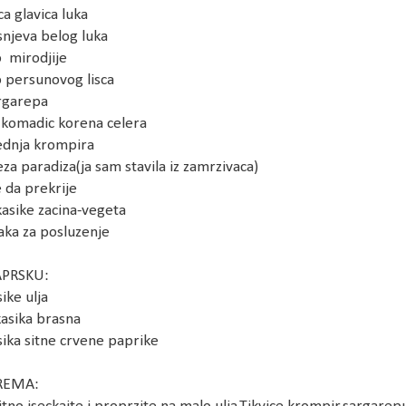
ca glavica luka
snjeva belog luka
 mirodjije
 persunovog lisca
rgarepa
 komadic korena celera
ednja krompira
eza paradiza(ja sam stavila iz zamrzivaca)
 da prekrije
kasike zacina-vegeta
aka za posluzenje
APRSKU:
sike ulja
kasika brasna
sika sitne crvene paprike
REMA: